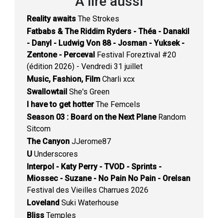
À lire aussi
Reality awaits
The Strokes
Fatbabs & The Riddim Ryders - Théa - Danakil
- Danyl - Ludwig Von 88 - Josman - Yuksek -
Zentone - Perceval
Festival Foreztival #20
(édition 2026) - Vendredi 31 juillet
Music, Fashion, Film
Charli xcx
Swallowtail
She's Green
I have to get hotter
The Femcels
Season 03 : Board on the Next Plane
Random
Sitcom
The Canyon
JJerome87
U
Underscores
Interpol - Katy Perry - TVOD - Sprints -
Miossec - Suzane - No Pain No Pain - Orelsan
Festival des Vieilles Charrues 2026
Loveland
Suki Waterhouse
Bliss
Temples