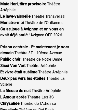
Mata Hari, titre provisoire
Théâtre
Artéphile
Le lave-vaisselle
Théâtre Transversal
Monstre-moi
Théâtre de l'Oriflamme
Ca se joue à Avignon et on vous en
avait déjà parlé !
Avignon OFF 2026
Prison centrale - Et maintenant je sors
demain
Théâtre 3T - 10ème Avenue
Public chéri
Théâtre de Notre Dame
Sissi Von Vart
Théâtre Artéphile
Et vivre était sublime
Théâtre Artéphile
Deux pas vers les étoiles
Théâtre La
Scierie
La fileuse de nuit
Théâtre Artéphile
L'Amour après
Théâtre Les 3S
Chrysalide
Théâtre de l'Adresse
Rosalinde
Théâtre du Roi René