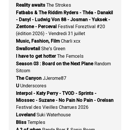
Reality awaits
The Strokes
Fatbabs & The Riddim Ryders - Théa - Danakil
- Danyl - Ludwig Von 88 - Josman - Yuksek -
Zentone - Perceval
Festival Foreztival #20
(édition 2026) - Vendredi 31 juillet
Music, Fashion, Film
Charli xcx
Swallowtail
She's Green
I have to get hotter
The Femcels
Season 03 : Board on the Next Plane
Random
Sitcom
The Canyon
JJerome87
U
Underscores
Interpol - Katy Perry - TVOD - Sprints -
Miossec - Suzane - No Pain No Pain - Orelsan
Festival des Vieilles Charrues 2026
Loveland
Suki Waterhouse
Bliss
Temples
A ? of when
Panda Bear & Sonic Boom