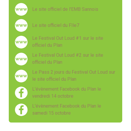
Le site officiel de l'EMB Sannois
Le site officiel du FIle7
Le Festival Out Loud #1 sur le site
officiel du Plan
Le Festival Out Loud #2 sur le site
officiel du Plan
Le Pass 2 jours du Festival Out Loud sur
le site officiel du Plan
L'évènement Facebook du Plan le
vendredi 14 octobre
L'évènement Facebook du Plan le
samedi 15 octobre