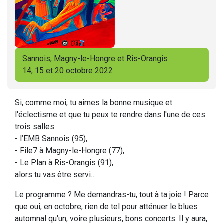
Sannois, Magny-le-Hongre et Ris-Orangis
14, 15 et 20 octobre 2022
Si, comme moi, tu aimes la bonne musique et
l'éclectisme et que tu peux te rendre dans l'une de ces
trois salles :
- l’EMB Sannois (95),
- File7 à Magny-le-Hongre (77),
- Le Plan à Ris-Orangis (91),
alors tu vas être servi…
Le programme ? Me demandras-tu, tout à ta joie ! Parce
que oui, en octobre, rien de tel pour atténuer le blues
automnal qu'un, voire plusieurs, bons concerts. Il y aura,