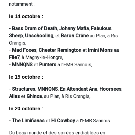
notamment :
le 14 octobre :
-
Bass Drum of Death
,
Johnny Mafia
,
Fabulous
Sheep
,
Unschooling
, et
Baron Crâne
au Plan, à Ris
Orangis,
-
Mad Foxes
,
Chester Remington
et
Irnini Mons au
File7
, à Magny-le-Hongre,
-
MNNQNS
et
Punters
à l'EMB Sannois,
le 15 octobre :
-
Structures
,
MNNQNS
,
En Attendant Ana
,
Hoorsees
,
Alias
et
Ghinza
, au Plan, à Ris Orangis,
le 20 octobre :
-
The Limiñanas
et
Hi Cowboy
à l'EMB Sannois.
Du beau monde et des soirées endiablées en