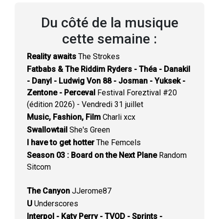
Du côté de la musique
cette semaine :
Reality awaits
The Strokes
Fatbabs & The Riddim Ryders - Théa - Danakil
- Danyl - Ludwig Von 88 - Josman - Yuksek -
Zentone - Perceval
Festival Foreztival #20
(édition 2026) - Vendredi 31 juillet
Music, Fashion, Film
Charli xcx
Swallowtail
She's Green
I have to get hotter
The Femcels
Season 03 : Board on the Next Plane
Random
Sitcom
The Canyon
JJerome87
U
Underscores
Interpol - Katy Perry - TVOD - Sprints -