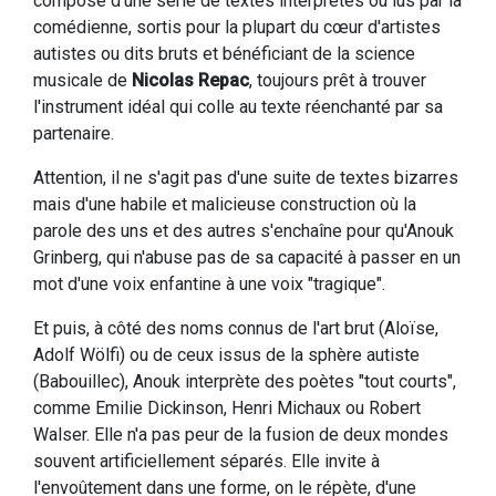
composé d'une série de textes interprétés ou lus par la
comédienne, sortis pour la plupart du cœur d'artistes
autistes ou dits bruts et bénéficiant de la science
musicale de
Nicolas Repac
, toujours prêt à trouver
l'instrument idéal qui colle au texte réenchanté par sa
partenaire.
Attention, il ne s'agit pas d'une suite de textes bizarres
mais d'une habile et malicieuse construction où la
parole des uns et des autres s'enchaîne pour qu'Anouk
Grinberg, qui n'abuse pas de sa capacité à passer en un
mot d'une voix enfantine à une voix "tragique".
Et puis, à côté des noms connus de l'art brut (Aloïse,
Adolf Wölfi) ou de ceux issus de la sphère autiste
(Babouillec), Anouk interprète des poètes "tout courts",
comme Emilie Dickinson, Henri Michaux ou Robert
Walser. Elle n'a pas peur de la fusion de deux mondes
souvent artificiellement séparés. Elle invite à
l'envoûtement dans une forme, on le répète, d'une