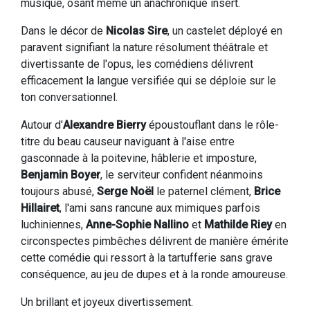
musique, osant même un anachronique insert.
Dans le décor de
Nicolas Sire
, un castelet déployé en
paravent signifiant la nature résolument théâtrale et
divertissante de l'opus, les comédiens délivrent
efficacement la langue versifiée qui se déploie sur le
ton conversationnel.
Autour d'
Alexandre Bierry
époustouflant dans le rôle-
titre du beau causeur naviguant à l'aise entre
gasconnade à la poitevine, hâblerie et imposture,
Benjamin Boyer
, le serviteur confident néanmoins
toujours abusé,
Serge Noël
le paternel clément,
Brice
Hillairet
, l'ami sans rancune aux mimiques parfois
luchiniennes,
Anne-Sophie Nallino
et
Mathilde Riey
en
circonspectes pimbêches délivrent de manière émérite
cette comédie qui ressort à la tartufferie sans grave
conséquence, au jeu de dupes et à la ronde amoureuse.
Un brillant et joyeux divertissement.