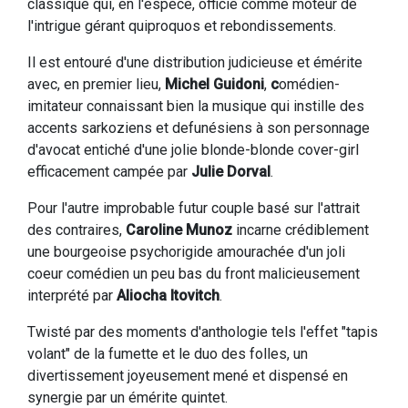
classique qui, en l'espèce, officie comme moteur de
l'intrigue gérant quiproquos et rebondissements.
Il est entouré d'une distribution judicieuse et émérite
avec, en premier lieu,
Michel Guidoni
,
c
omédien-
imitateur connaissant bien la musique qui instille des
accents sarkoziens et defunésiens à son personnage
d'avocat entiché d'une jolie blonde-blonde cover-girl
efficacement campée par
Julie Dorval
.
Pour l'autre improbable futur couple basé sur l'attrait
des contraires,
Caroline Munoz
incarne crédiblement
une bourgeoise psychorigide amourachée d'un joli
coeur comédien un peu bas du front malicieusement
interprété par
Aliocha Itovitch
.
Twisté par des moments d'anthologie tels l'effet "tapis
volant" de la fumette et le duo des folles, un
divertissement joyeusement mené et dispensé en
synergie par un émérite quintet.