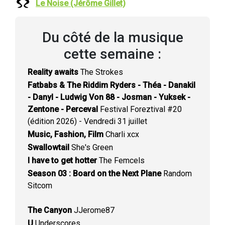
Le Noise (Jérôme Gillet)
Du côté de la musique
cette semaine :
Reality awaits
The Strokes
Fatbabs & The Riddim Ryders - Théa - Danakil
- Danyl - Ludwig Von 88 - Josman - Yuksek -
Zentone - Perceval
Festival Foreztival #20
(édition 2026) - Vendredi 31 juillet
Music, Fashion, Film
Charli xcx
Swallowtail
She's Green
I have to get hotter
The Femcels
Season 03 : Board on the Next Plane
Random
Sitcom
The Canyon
JJerome87
U
Underscores