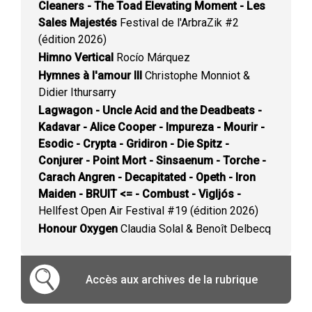
Cleaners - The Toad Elevating Moment - Les
Sales Majestés
Festival de l'ArbraZik #2
(édition 2026)
Himno Vertical
Rocío Márquez
Hymnes à l'amour III
Christophe Monniot &
Didier Ithursarry
Lagwagon - Uncle Acid and the Deadbeats -
Kadavar - Alice Cooper - Impureza - Mourir -
Esodic - Crypta - Gridiron - Die Spitz -
Conjurer - Point Mort - Sinsaenum - Torche -
Carach Angren - Decapitated - Opeth - Iron
Maiden - BRUIT <= - Combust - Vigljós -
Hellfest Open Air Festival #19 (édition 2026)
Honour Oxygen
Claudia Solal & Benoît Delbecq
Accès aux archives de la rubrique