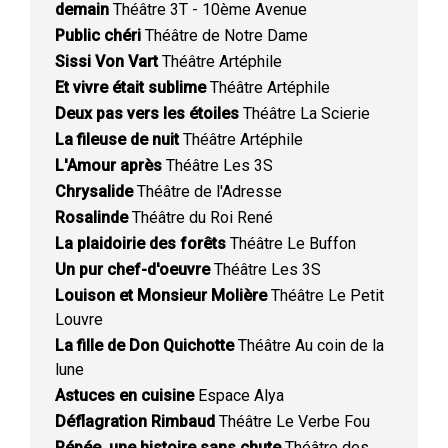
demain
Théâtre 3T - 10ème Avenue
Public chéri
Théâtre de Notre Dame
Sissi Von Vart
Théâtre Artéphile
Et vivre était sublime
Théâtre Artéphile
Deux pas vers les étoiles
Théâtre La Scierie
La fileuse de nuit
Théâtre Artéphile
L'Amour après
Théâtre Les 3S
Chrysalide
Théâtre de l'Adresse
Rosalinde
Théâtre du Roi René
La plaidoirie des forêts
Théâtre Le Buffon
Un pur chef-d'oeuvre
Théâtre Les 3S
Louison et Monsieur Molière
Théâtre Le Petit
Louvre
La fille de Don Quichotte
Théâtre Au coin de la
lune
Astuces en cuisine
Espace Alya
Déflagration Rimbaud
Théâtre Le Verbe Fou
Pépée, une histoire sans chute
Théâtre des