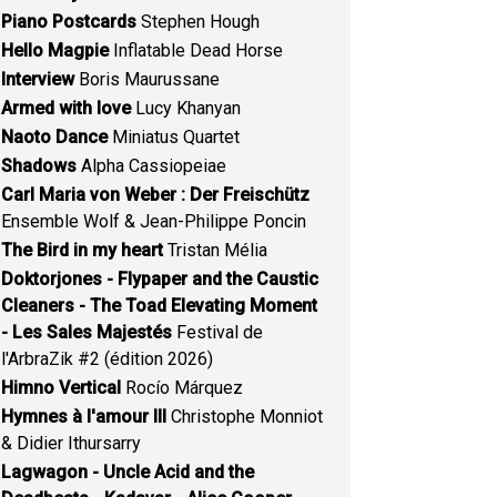
Piano Postcards
Stephen Hough
Hello Magpie
Inflatable Dead Horse
Interview
Boris Maurussane
Armed with love
Lucy Khanyan
Naoto Dance
Miniatus Quartet
Shadows
Alpha Cassiopeiae
Carl Maria von Weber : Der Freischütz
Ensemble Wolf & Jean-Philippe Poncin
The Bird in my heart
Tristan Mélia
Doktorjones - Flypaper and the Caustic
Cleaners - The Toad Elevating Moment
- Les Sales Majestés
Festival de
l'ArbraZik #2 (édition 2026)
Himno Vertical
Rocío Márquez
Hymnes à l'amour III
Christophe Monniot
& Didier Ithursarry
Lagwagon - Uncle Acid and the