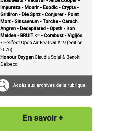
Deadbeats - Kadavar - Alice Cooper -
Impureza - Mourir - Esodic - Crypta -
Gridiron - Die Spitz - Conjurer - Point
Mort - Sinsaenum - Torche - Carach
Angren - Decapitated - Opeth - Iron
Maiden - BRUIT <= - Combust - Vigljós
-
Hellfest Open Air Festival #19 (édition
2026)
Honour Oxygen
Claudia Solal & Benoît
Delbecq
Accès aux archives de la rubrique
En savoir +