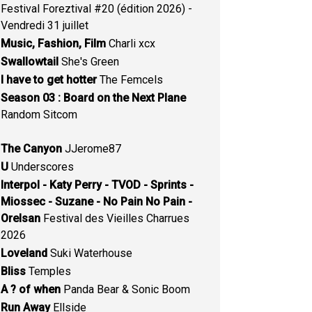
Festival Foreztival #20 (édition 2026) -
Vendredi 31 juillet
Music, Fashion, Film
Charli xcx
Swallowtail
She's Green
I have to get hotter
The Femcels
Season 03 : Board on the Next Plane
Random Sitcom
The Canyon
JJerome87
U
Underscores
Interpol - Katy Perry - TVOD - Sprints -
Miossec - Suzane - No Pain No Pain -
Orelsan
Festival des Vieilles Charrues
2026
Loveland
Suki Waterhouse
Bliss
Temples
A ? of when
Panda Bear & Sonic Boom
Run Away
Ellside