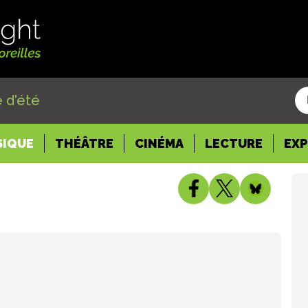
 d'été
SIQUE
THÉÂTRE
CINÉMA
LECTURE
EX