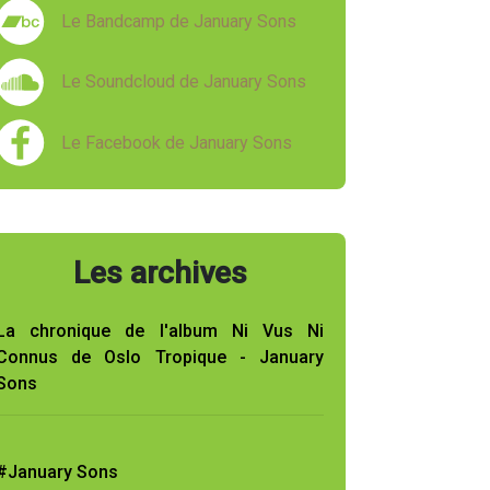
Le Bandcamp de January Sons
Le Soundcloud de January Sons
Le Facebook de January Sons
Les archives
La chronique de l'album Ni Vus Ni
Connus de Oslo Tropique - January
Sons
#January Sons