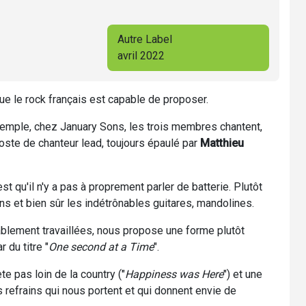
Autre Label
avril 2022
ue le rock français est capable de proposer.
exemple, chez January Sons, les trois membres chantent,
oste de chanteur lead, toujours épaulé par
Matthieu
'est qu'il n'y a pas à proprement parler de batterie. Plutôt
 et bien sûr les indétrônables guitares, mandolines.
blement travaillées, nous propose une forme plutôt
r du titre "
One second at a Time
".
te pas loin de la country ("
Happiness was Here
") et une
refrains qui nous portent et qui donnent envie de