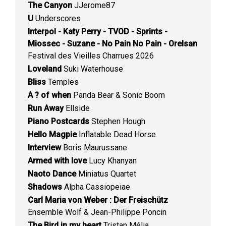
The Canyon
JJerome87
U
Underscores
Interpol - Katy Perry - TVOD - Sprints -
Miossec - Suzane - No Pain No Pain - Orelsan
Festival des Vieilles Charrues 2026
Loveland
Suki Waterhouse
Bliss
Temples
A ? of when
Panda Bear & Sonic Boom
Run Away
Ellside
Piano Postcards
Stephen Hough
Hello Magpie
Inflatable Dead Horse
Interview
Boris Maurussane
Armed with love
Lucy Khanyan
Naoto Dance
Miniatus Quartet
Shadows
Alpha Cassiopeiae
Carl Maria von Weber : Der Freischütz
Ensemble Wolf & Jean-Philippe Poncin
The Bird in my heart
Tristan Mélia