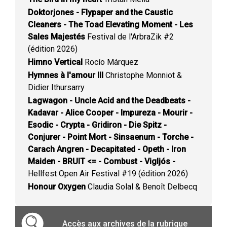
Doktorjones - Flypaper and the Caustic
Cleaners - The Toad Elevating Moment - Les
Sales Majestés
Festival de l'ArbraZik #2
(édition 2026)
Himno Vertical
Rocío Márquez
Hymnes à l'amour III
Christophe Monniot &
Didier Ithursarry
Lagwagon - Uncle Acid and the Deadbeats -
Kadavar - Alice Cooper - Impureza - Mourir -
Esodic - Crypta - Gridiron - Die Spitz -
Conjurer - Point Mort - Sinsaenum - Torche -
Carach Angren - Decapitated - Opeth - Iron
Maiden - BRUIT <= - Combust - Vigljós -
Hellfest Open Air Festival #19 (édition 2026)
Honour Oxygen
Claudia Solal & Benoît Delbecq
Accès aux archives de la rubrique