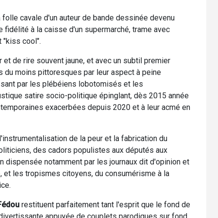
 folle cavale d'un auteur de bande dessinée devenu
e fidélité à la caisse d'un supermarché, trame avec
 "kiss cool".
et de rire souvent jaune, et avec un subtil premier
 du moins pittoresques par leur aspect à peine
sant par les plébéiens lobotomisés et les
ustique satire socio-politique épinglant, dès 2015 année
contemporaines exacerbées depuis 2020 et à leur acmé en
l'instrumentalisation de la peur et la fabrication du
liticiens, des cadors populistes aux députés aux
n dispensée notamment par les journaux dit d'opinion et
e, et les tropismes citoyens, du consumérisme à la
ice.
Fédou
restituent parfaitement tant l'esprit que le fond de
 divertissante appuyée de couplets parodiques sur fond