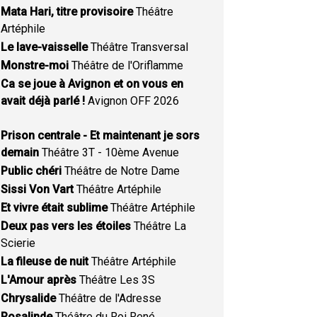
Mata Hari, titre provisoire
Théâtre
Artéphile
Le lave-vaisselle
Théâtre Transversal
Monstre-moi
Théâtre de l'Oriflamme
Ca se joue à Avignon et on vous en
avait déjà parlé !
Avignon OFF 2026
Prison centrale - Et maintenant je sors
demain
Théâtre 3T - 10ème Avenue
Public chéri
Théâtre de Notre Dame
Sissi Von Vart
Théâtre Artéphile
Et vivre était sublime
Théâtre Artéphile
Deux pas vers les étoiles
Théâtre La
Scierie
La fileuse de nuit
Théâtre Artéphile
L'Amour après
Théâtre Les 3S
Chrysalide
Théâtre de l'Adresse
Rosalinde
Théâtre du Roi René