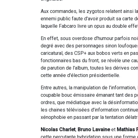
Aux commandes, les zygotos relatent ainsi la
ennemi public faute d'avoir produit sa carte d
laquelle Fabcaro livre un opus au double effet
En effet, sous overdose d'humour parfois noir 
degré avec des personnages sinon loufoques
caricatural, des CSP+ aux bobos verts en pas
fonctionnaires bas du front, se révèle une ca
de parution de l'album, toutes les dérives 
cette année d'élection présidentielle.
Entre autres, la manipulation de l'information, 
coupable bouc émissaire émanant tant des po
ordres, que médiatique avec la désinformatio
les chaines télévisées d'information continu
xénophobie en passant par la tentation délatr
Nicolas Charlet
,
Bruno Lavaine
et
Mathias 
cette percutante hybridation sous une forme