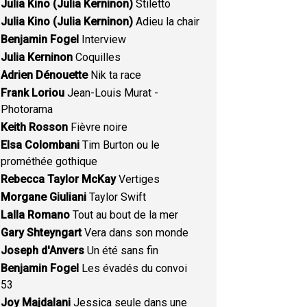
Julia Kino (Julia Kerninon)
Stiletto
Julia Kino (Julia Kerninon)
Adieu la chair
Benjamin Fogel
Interview
Julia Kerninon
Coquilles
Adrien Dénouette
Nik ta race
Frank Loriou
Jean-Louis Murat -
Photorama
Keith Rosson
Fièvre noire
Elsa Colombani
Tim Burton ou le
prométhée gothique
Rebecca Taylor McKay
Vertiges
Morgane Giuliani
Taylor Swift
Lalla Romano
Tout au bout de la mer
Gary Shteyngart
Vera dans son monde
Joseph d'Anvers
Un été sans fin
Benjamin Fogel
Les évadés du convoi
53
Joy Majdalani
Jessica seule dans une