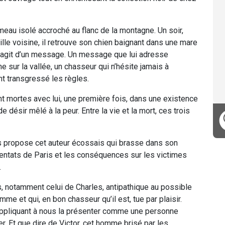
meau isolé accroché au flanc de la montagne. Un soir,
ville voisine, il retrouve son chien baignant dans une mare
l s’agit d’un message. Un message que lui adresse
 sur la vallée, un chasseur qui n’hésite jamais à
nt transgressé les règles.
ont mortes avec lui, une première fois, dans une existence
e désir mêlé à la peur. Entre la vie et la mort, ces trois
us propose cet auteur écossais qui brasse dans son
entats de Paris et les conséquences sur les victimes
.
, notamment celui de Charles, antipathique au possible
me et qui, en bon chasseur qu’il est, tue par plaisir.
s’appliquant à nous la présenter comme une personne
r. Et que dire de Victor, cet homme brisé par les