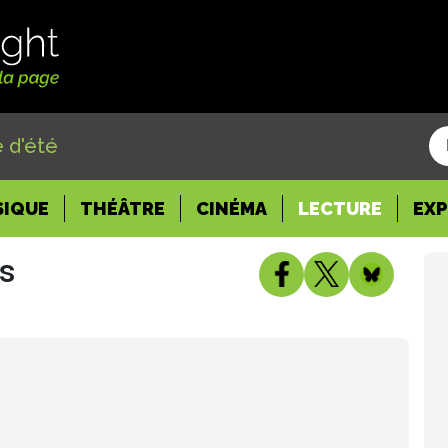
 d'été
SIQUE
THÉÂTRE
CINÉMA
LECTURE
EX
es