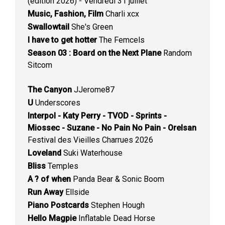
(édition 2026) - Vendredi 31 juillet
Music, Fashion, Film
Charli xcx
Swallowtail
She's Green
I have to get hotter
The Femcels
Season 03 : Board on the Next Plane
Random
Sitcom
The Canyon
JJerome87
U
Underscores
Interpol - Katy Perry - TVOD - Sprints -
Miossec - Suzane - No Pain No Pain - Orelsan
Festival des Vieilles Charrues 2026
Loveland
Suki Waterhouse
Bliss
Temples
A ? of when
Panda Bear & Sonic Boom
Run Away
Ellside
Piano Postcards
Stephen Hough
Hello Magpie
Inflatable Dead Horse