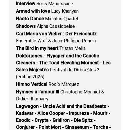
Interview
Boris Maurussane
Armed with love
Lucy Khanyan
Naoto Dance
Miniatus Quartet
Shadows
Alpha Cassiopeiae
Carl Maria von Weber : Der Freischütz
Ensemble Wolf & Jean-Philippe Poncin
The Bird in my heart
Tristan Mélia
Doktorjones - Flypaper and the Caustic
Cleaners - The Toad Elevating Moment - Les
Sales Majestés
Festival de l'ArbraZik #2
(édition 2026)
Himno Vertical
Rocío Márquez
Hymnes à l'amour III
Christophe Monniot &
Didier Ithursarry
Lagwagon - Uncle Acid and the Deadbeats -
Kadavar - Alice Cooper - Impureza - Mourir -
Esodic - Crypta - Gridiron - Die Spitz -
Conjurer - Point Mort - Sinsaenum - Torche -