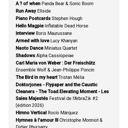
A ? of when
Panda Bear & Sonic Boom
Run Away
Ellside
Piano Postcards
Stephen Hough
Hello Magpie
Inflatable Dead Horse
Interview
Boris Maurussane
Armed with love
Lucy Khanyan
Naoto Dance
Miniatus Quartet
Shadows
Alpha Cassiopeiae
Carl Maria von Weber : Der Freischütz
Ensemble Wolf & Jean-Philippe Poncin
The Bird in my heart
Tristan Mélia
Doktorjones - Flypaper and the Caustic
Cleaners - The Toad Elevating Moment - Les
Sales Majestés
Festival de l'ArbraZik #2
(édition 2026)
Himno Vertical
Rocío Márquez
Hymnes à l'amour III
Christophe Monniot &
Didier Ithursarry