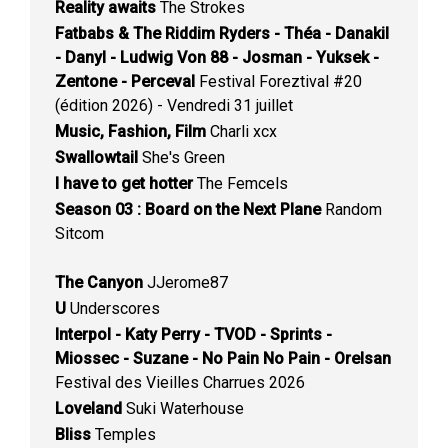
Reality awaits
The Strokes
Fatbabs & The Riddim Ryders - Théa - Danakil
- Danyl - Ludwig Von 88 - Josman - Yuksek -
Zentone - Perceval
Festival Foreztival #20
(édition 2026) - Vendredi 31 juillet
Music, Fashion, Film
Charli xcx
Swallowtail
She's Green
I have to get hotter
The Femcels
Season 03 : Board on the Next Plane
Random
Sitcom
The Canyon
JJerome87
U
Underscores
Interpol - Katy Perry - TVOD - Sprints -
Miossec - Suzane - No Pain No Pain - Orelsan
Festival des Vieilles Charrues 2026
Loveland
Suki Waterhouse
Bliss
Temples