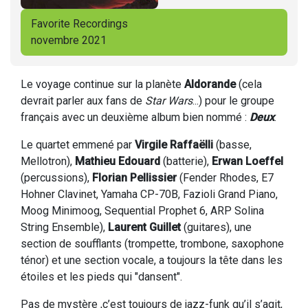
Favorite Recordings
novembre 2021
Le voyage continue sur la planète
Aldorande
(cela
devrait parler aux fans de
Star Wars
...) pour le groupe
français avec un deuxième album bien nommé :
Deux
.
Le quartet emmené par
Virgile Raffaëlli
(basse,
Mellotron),
Mathieu Edouard
(batterie),
Erwan Loeffel
(percussions),
Florian Pellissier
(Fender Rhodes, E7
Hohner Clavinet, Yamaha CP-70B, Fazioli Grand Piano,
Moog Minimoog, Sequential Prophet 6, ARP Solina
String Ensemble),
Laurent Guillet
(guitares), une
section de soufflants (trompette, trombone, saxophone
ténor) et une section vocale, a toujours la tête dans les
étoiles et les pieds qui "dansent".
Pas de mystère ,c’est toujours de jazz-funk qu’il s’agit,