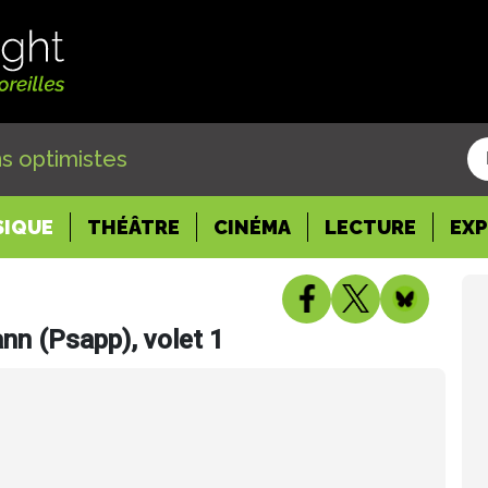
s optimistes
SIQUE
THÉÂTRE
CINÉMA
LECTURE
EX
nn (Psapp), volet 1