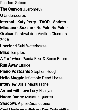
Random Sitcom
The Canyon
JJerome87
U
Underscores
Interpol - Katy Perry - TVOD - Sprints -
Miossec - Suzane - No Pain No Pain -
Orelsan
Festival des Vieilles Charrues
2026
Loveland
Suki Waterhouse
Bliss
Temples
A ? of when
Panda Bear & Sonic Boom
Run Away
Ellside
Piano Postcards
Stephen Hough
Hello Magpie
Inflatable Dead Horse
Interview
Boris Maurussane
Armed with love
Lucy Khanyan
Naoto Dance
Miniatus Quartet
Shadows
Alpha Cassiopeiae
Carl Maria von Weber : Der Freischütz