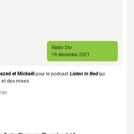
Radio Dio
19 décembe 2021
azed et Mickaël
pour le podcast
Listen In Bed
qui
, et des mixes.
 18h