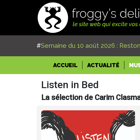
#
Semaine du 10 août 2026 : Reston
(CURRENT)
ACCUEIL
ACTUALITÉ
MU
Listen in Bed
La sélection de Carim Clasma