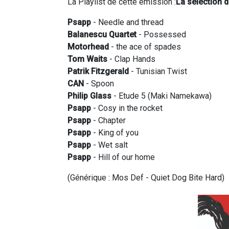
La Playlist de cette émission :
La sélection 
Psapp
- Needle and thread
Balanescu Quartet
- Possessed
Motorhead
- the ace of spades
Tom Waits
- Clap Hands
Patrik Fitzgerald
- Tunisian Twist
CAN
- Spoon
Philip Glass
- Etude 5 (Maki Namekawa)
Psapp
- Cosy in the rocket
Psapp
- Chapter
Psapp
- King of you
Psapp
- Wet salt
Psapp
- Hill of our home
(Générique : Mos Def - Quiet Dog Bite Hard)