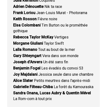
Julia Kerninon
Coquilles
Adrien Dénouette
Nik ta race
Frank Loriou
Jean-Louis Murat - Photorama
Keith Rosson
Fièvre noire
Elsa Colombani
Tim Burton ou le prométhée
gothique
Rebecca Taylor McKay
Vertiges
Morgane Giuliani
Taylor Swift
Lalla Romano
Tout au bout de la mer
Gary Shteyngart
Vera dans son monde
Joseph d'Anvers
Un été sans fin
Benjamin Fogel
Les évadés du convoi 53
Joy Majdalani
Jessica seule dans une chambre
Alice Slater
Petits meurtres dans l'après-midi
Gabrielle Filteau-Chiba
La forêt du Kamouraska
Sandra Onana, Lucas Aubry & Quentin Mével
La Rom-com à tout prix