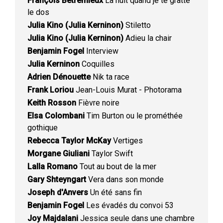
François Bétremieux
La nuit quand je te gratte
le dos
Julia Kino (Julia Kerninon)
Stiletto
Julia Kino (Julia Kerninon)
Adieu la chair
Benjamin Fogel
Interview
Julia Kerninon
Coquilles
Adrien Dénouette
Nik ta race
Frank Loriou
Jean-Louis Murat - Photorama
Keith Rosson
Fièvre noire
Elsa Colombani
Tim Burton ou le prométhée
gothique
Rebecca Taylor McKay
Vertiges
Morgane Giuliani
Taylor Swift
Lalla Romano
Tout au bout de la mer
Gary Shteyngart
Vera dans son monde
Joseph d'Anvers
Un été sans fin
Benjamin Fogel
Les évadés du convoi 53
Joy Majdalani
Jessica seule dans une chambre