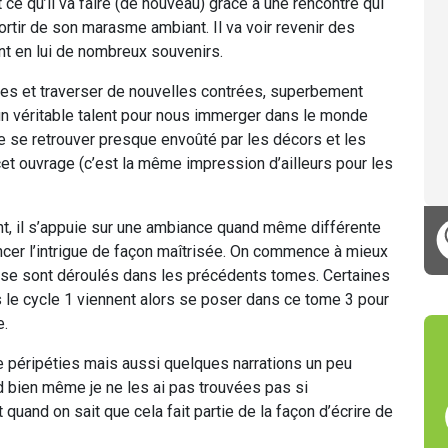
t ce qu’il va faire (de nouveau) grâce à une rencontre qui
ortir de son marasme ambiant. Il va voir revenir des
t en lui de nombreux souvenirs.
ges et traverser de nouvelles contrées, superbement
un véritable talent pour nous immerger dans le monde
 de se retrouver presque envoûté par les décors et les
et ouvrage (c’est la même impression d’ailleurs pour les
nt, il s’appuie sur une ambiance quand même différente
ncer l’intrigue de façon maîtrisée. On commence à mieux
se sont déroulés dans les précédents tomes. Certaines
 le cycle 1 viennent alors se poser dans ce tome 3 pour
e.
 péripéties mais aussi quelques narrations un peu
nd bien même je ne les ai pas trouvées pas si
 quand on sait que cela fait partie de la façon d’écrire de