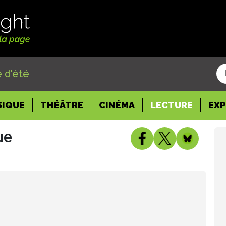
 d'été
SIQUE
THÉÂTRE
CINÉMA
LECTURE
EX
ue