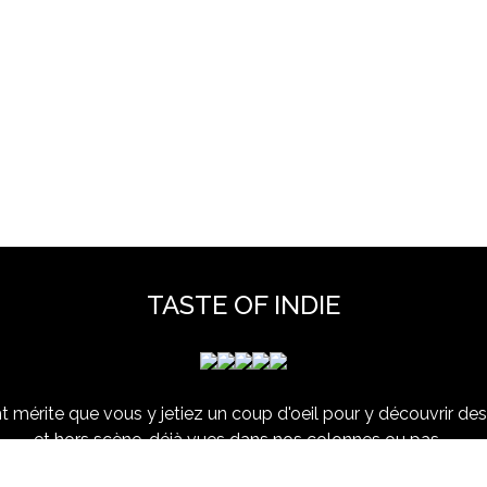
TASTE OF INDIE
 mérite que vous y jetiez un coup d'oeil pour y découvrir des 
et hors scène, déjà vues dans nos colonnes ou pas ...
www.tasteofindie.com