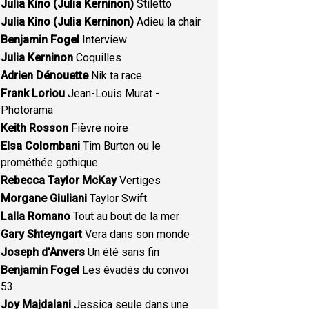
Julia Kino (Julia Kerninon)
Stiletto
Julia Kino (Julia Kerninon)
Adieu la chair
Benjamin Fogel
Interview
Julia Kerninon
Coquilles
Adrien Dénouette
Nik ta race
Frank Loriou
Jean-Louis Murat -
Photorama
Keith Rosson
Fièvre noire
Elsa Colombani
Tim Burton ou le
prométhée gothique
Rebecca Taylor McKay
Vertiges
Morgane Giuliani
Taylor Swift
Lalla Romano
Tout au bout de la mer
Gary Shteyngart
Vera dans son monde
Joseph d'Anvers
Un été sans fin
Benjamin Fogel
Les évadés du convoi
53
Joy Majdalani
Jessica seule dans une