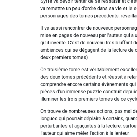
Syffe va devoir tenter de se ressaisir et c’es
va remettre un peu d’ordre dans sa vie et le s
personnages des tomes précédents, réveillan
Il va aussi rencontrer de nouveaux personna
mise en pages de nouveau par l’auteur qui a 
qu’il invente. C’est de nouveau très bluffant
ambiances qui se dégagent de la lecture de c
deux premiers tomes).
Ce troisième tome est véritablement excelle
des deux tomes précédents et réussit à rela
comprendre encore certains évènements qui 
pièces d’un immense puzzle construit depuis
illuminer les trois premiers tomes de ce cycl
On trouve de nombreuses actions, pas mal de
longues qui pourrait déplaire à certains, qua
perturbantes et agaçantes à la lecture, surtout
l’auteur qui aime mêler l’action à la lenteur.