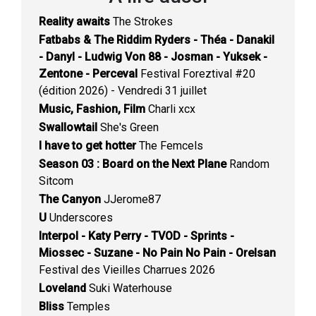
Reality awaits
The Strokes
Fatbabs & The Riddim Ryders - Théa - Danakil
- Danyl - Ludwig Von 88 - Josman - Yuksek -
Zentone - Perceval
Festival Foreztival #20
(édition 2026) - Vendredi 31 juillet
Music, Fashion, Film
Charli xcx
Swallowtail
She's Green
I have to get hotter
The Femcels
Season 03 : Board on the Next Plane
Random
Sitcom
The Canyon
JJerome87
U
Underscores
Interpol - Katy Perry - TVOD - Sprints -
Miossec - Suzane - No Pain No Pain - Orelsan
Festival des Vieilles Charrues 2026
Loveland
Suki Waterhouse
Bliss
Temples