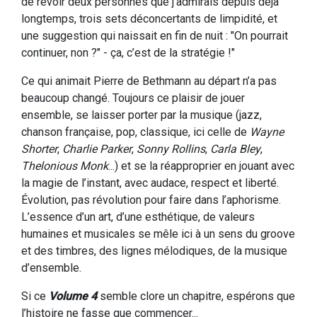
de revoir deux personnes que j’admirais depuis déjà
longtemps, trois sets déconcertants de limpidité, et
une suggestion qui naissait en fin de nuit : "On pourrait
continuer, non ?" - ça, c’est de la stratégie !"
Ce qui animait Pierre de Bethmann au départ n’a pas
beaucoup changé. Toujours ce plaisir de jouer
ensemble, se laisser porter par la musique (jazz,
chanson française, pop, classique, ici celle de
Wayne
Shorter
,
Charlie Parker
,
Sonny Rollins
,
Carla Bley
,
Thelonious Monk
...) et se la réapproprier en jouant avec
la magie de l’instant, avec audace, respect et liberté.
Évolution, pas révolution pour faire dans l’aphorisme.
L’essence d’un art, d’une esthétique, de valeurs
humaines et musicales se mêle ici à un sens du groove
et des timbres, des lignes mélodiques, de la musique
d’ensemble.
Si ce
Volume 4
semble clore un chapitre, espérons que
l’histoire ne fasse que commencer...