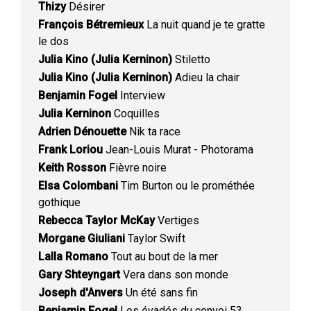
Thizy
Désirer
François Bétremieux
La nuit quand je te gratte
le dos
Julia Kino (Julia Kerninon)
Stiletto
Julia Kino (Julia Kerninon)
Adieu la chair
Benjamin Fogel
Interview
Julia Kerninon
Coquilles
Adrien Dénouette
Nik ta race
Frank Loriou
Jean-Louis Murat - Photorama
Keith Rosson
Fièvre noire
Elsa Colombani
Tim Burton ou le prométhée
gothique
Rebecca Taylor McKay
Vertiges
Morgane Giuliani
Taylor Swift
Lalla Romano
Tout au bout de la mer
Gary Shteyngart
Vera dans son monde
Joseph d'Anvers
Un été sans fin
Benjamin Fogel
Les évadés du convoi 53