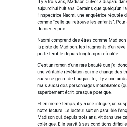
Il y a trois ans, Madison Culver a disparu dan
aujourd’hui huit ans. Certains que quelqu’un l’
l’inspectrice Naomi, une enquêtrice réputée 
comme "celle qui retrouve les enfants". Pour
dernier espoir.
Naomi comprend des êtres comme Madison car
la piste de Madison, les fragments d’un rêve
perte terrible depuis longtemps refoulée.
C’est un roman d’une rare beauté que j’ai donc
une véritable révélation qui me change des t
aussi ce genre de bouquin. Ici, il y a une amb
mais aussi des personnages inoubliables (qu
superbement écrit, presque poétique.
Et en même temps, il y a une intrigue, un su
notre lecture. Le lecteur suit en parallèle l’e
Madison qui, depuis trois ans, vit dans une 
colérique. Elle survit à ses conditions diffic