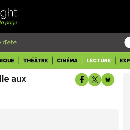
 d'été
SIQUE
THÉÂTRE
CINÉMA
LECTURE
EX
lle aux