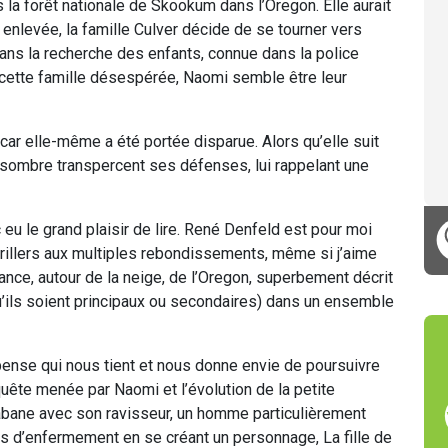
s la forêt nationale de Skookum dans l’Oregon. Elle aurait
a enlevée, la famille Culver décide de se tourner vers
dans la recherche des enfants, connue dans la police
 cette famille désespérée, Naomi semble être leur
 elle-même a été portée disparue. Alors qu’elle suit
 sombre transpercent ses défenses, lui rappelant une
 eu le grand plaisir de lire. René Denfeld est pour moi
hrillers aux multiples rebondissements, même si j’aime
iance, autour de la neige, de l’Oregon, superbement décrit
’ils soient principaux ou secondaires) dans un ensemble
spense qui nous tient et nous donne envie de poursuivre
nquête menée par Naomi et l’évolution de la petite
cabane avec son ravisseur, un homme particulièrement
iles d’enfermement en se créant un personnage, La fille de