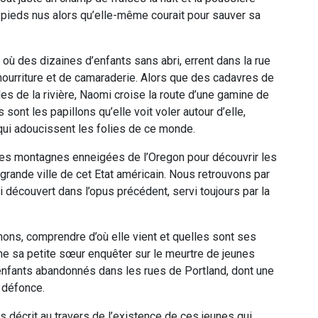
pieds nus alors qu’elle-même courait pour sauver sa
 où des dizaines d’enfants sans abri, errent dans la rue
ourriture et de camaraderie. Alors que des cadavres de
les de la rivière, Naomi croise la route d’une gamine de
sont les papillons qu’elle voit voler autour d’elle,
qui adoucissent les folies de ce monde.
les montagnes enneigées de l’Oregon pour découvrir les
grande ville de cet Etat américain. Nous retrouvons par
découvert dans l’opus précédent, servi toujours par la
mons, comprendre d’où elle vient et quelles sont ses
rche sa petite sœur enquêter sur le meurtre de jeunes
 enfants abandonnés dans les rues de Portland, dont une
 défonce.
us décrit au travers de l’existence de ces jeunes qui