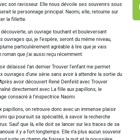
if avec son ravisseur. Elle nous dévoile ses souvenirs sous
erait le personnage principal. Naomi, elle, retourne sur
r la fillette.
le découverte, un ouvrage touchant et bouleversant
s ouvrages qui, je l’espère, seront du même niveau,
plume particulièrement agréable à lire que je vais
n roman que j’ai aussi reçu récemment.
oir délaissé l’an dernier Trouver l’enfant me permet
x ouvrages d’une série sans avoir à attendre la sortie du
 Après avoir découvert René Denfeld avec Trouver
nchaîné directement avec La fille aux papillons, le
ge consacré à l’inspectrice Naomi.
ux papillons, on retrouve donc avec un immense plaisir
omi qui poursuit sa spécialité, à savoir la recherche
us. Sauf que là, elle doit se lancer sur les traces de sa
nouie il y a fort longtemps. Elle n’a plus aucun souvenir
tout juste un champ de fraises la nuit et la poussière