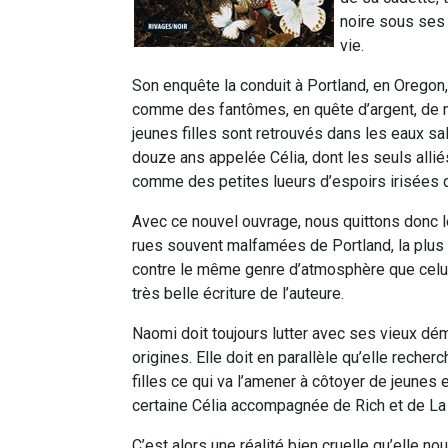
noire sous ses 
vie.
Son enquête la conduit à Portland, en Oregon,
comme des fantômes, en quête d’argent, de n
jeunes filles sont retrouvés dans les eaux sa
douze ans appelée Célia, dont les seuls alliés 
comme des petites lueurs d’espoirs irisées 
Avec ce nouvel ouvrage, nous quittons donc 
rues souvent malfamées de Portland, la plus 
contre le même genre d’atmosphère que celui 
très belle écriture de l’auteure.
Naomi doit toujours lutter avec ses vieux dé
origines. Elle doit en parallèle qu’elle reche
filles ce qui va l’amener à côtoyer de jeunes
certaine Célia accompagnée de Rich et de La
C’est alors une réalité bien cruelle qu’elle no