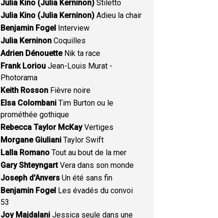
Julia Kino (Julia Kerninon)
Stiletto
Julia Kino (Julia Kerninon)
Adieu la chair
Benjamin Fogel
Interview
Julia Kerninon
Coquilles
Adrien Dénouette
Nik ta race
Frank Loriou
Jean-Louis Murat -
Photorama
Keith Rosson
Fièvre noire
Elsa Colombani
Tim Burton ou le
prométhée gothique
Rebecca Taylor McKay
Vertiges
Morgane Giuliani
Taylor Swift
Lalla Romano
Tout au bout de la mer
Gary Shteyngart
Vera dans son monde
Joseph d'Anvers
Un été sans fin
Benjamin Fogel
Les évadés du convoi
53
Joy Majdalani
Jessica seule dans une