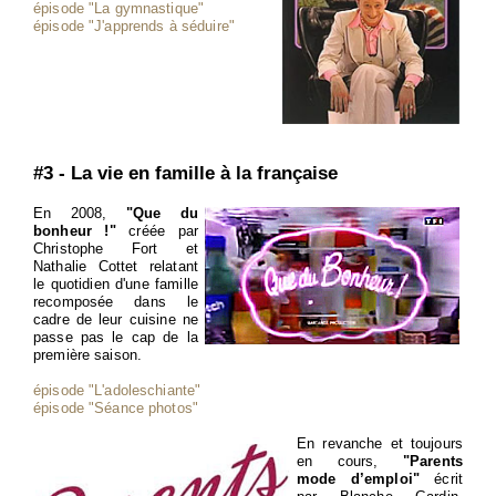
épisode "La gymnastique"
épisode "J'apprends à séduire"
#3 - La vie en famille à la française
En 2008,
"Que du
bonheur !"
créée par
Christophe Fort et
Nathalie Cottet relatant
le quotidien d'une famille
recomposée dans le
cadre de leur cuisine ne
passe pas le cap de la
première saison.
épisode "L'adoleschiante"
épisode "Séance photos"
En revanche et toujours
en cours,
"Parents
mode d’emploi"
écrit