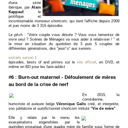
d'une série
ibérique, par
Alain
Kappauf
, le
prolifique et
incontournable monsieur shortcom, qui tient l'affiche depuis 2009
et pas moins de 3 316 épisodes.
Le pitch : "Votre couple vous désole ? Vous vous lamentez de
vivre seul ? Scènes de Ménages va vous aider à relativiser ! " et
la mise en situation du quotidien de 3 puis 5 couples de
différentes générations, des "jeun"s" aux seniors.
extraits saison 1
épisodes, bests of and primes sur le
site officiel
, en DVD, et
même en BD pour les fans-addict
#6 : Burn-out maternel - Défoulement de mères
au bord de la crise de nerf
En 2015, la
comédienne,
humoriste et auteure belge
Véronique Gallo
créé, et interprète,
son jubilatoire et autofictionnel shortcom intitulé
"Vie de mère"
.
Elle y relate par le menu les
exaspérations engendrées par le
quotidien prosaïque d'une quadra mère de famille sous forme de