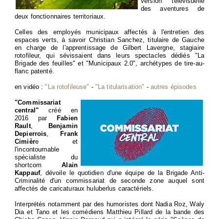
version télévisuelle
des aventures de
deux fonctionnaires territoriaux.
Celles des employés municipaux affectés à l'entretien des
espaces verts, à savoir Christian Sanchez, titulaire de Gauche
en charge de l'apprentissage de Gilbert Lavergne, stagiaire
rotofileur, qui sévissaient dans leurs spectacles dédiés "La
Brigade des feuilles" et "Municipaux 2.0", archétypes de tire-au-
flanc patenté.
en vidéo :
"La rotofileuse"
-
"La titularisation"
-
autres épisodes
"Commissariat
central"
créé en
2016 par
Fabien
Rault
,
Benjamin
Depierrois
,
Frank
Cimièr
e et
l'incontournable
spécialiste du
shortcom
Alain
Kappauf
, dévoile le quotidien d'une équipe de la Brigade Anti-
Criminalité d'un commissariat de seconde zone auquel sont
affectés de caricaturaux huluberlus caractériels.
Interprétés notamment par des humoristes dont Nadia Roz, Waly
Dia et Tano et les comédiens Matthieu Pillard de la bande des