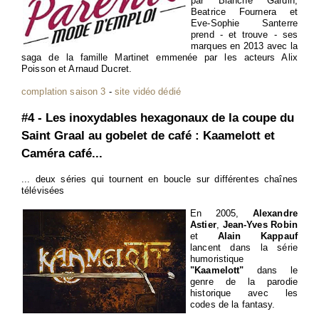
par Blanche Gardin,
Beatrice Fournera et
Eve-Sophie Santerre
prend - et trouve - ses
marques en 2013 avec la
saga de la famille Martinet emmenée par les acteurs Alix
Poisson et Arnaud Ducret.
complation saison 3
-
site vidéo dédié
#4 - Les inoxydables hexagonaux de la coupe du
Saint Graal au gobelet de café : Kaamelott et
Caméra café...
... deux séries qui tournent en boucle sur différentes chaînes
télévisées
En 2005,
Alexandre
Astier
,
Jean-Yves Robin
et
Alain Kappauf
lancent dans la série
humoristique
"Kaamelott"
dans le
genre de la parodie
historique avec les
codes de la fantasy.