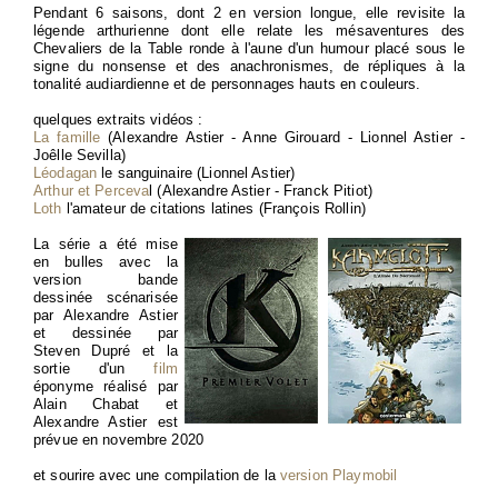
Pendant 6 saisons, dont 2 en version longue, elle revisite la
légende arthurienne dont elle relate les mésaventures des
Chevaliers de la Table ronde à l'aune d'un humour placé sous le
signe du nonsense et des anachronismes, de répliques à la
tonalité audiardienne et de personnages hauts en couleurs.
quelques extraits vidéos :
La famille
(Alexandre Astier - Anne Girouard - Lionnel Astier -
Joêlle Sevilla)
Léodagan
le sanguinaire (Lionnel Astier)
Arthur et Perceva
l (Alexandre Astier - Franck Pitiot)
Loth
l'amateur de citations latines (François Rollin)
La série a été mise
en bulles avec la
version bande
dessinée scénarisée
par Alexandre Astier
et dessinée par
Steven Dupré et la
sortie d'un
film
éponyme réalisé par
Alain Chabat et
Alexandre Astier est
prévue en novembre 2020
et sourire avec une compilation de la
version Playmobil