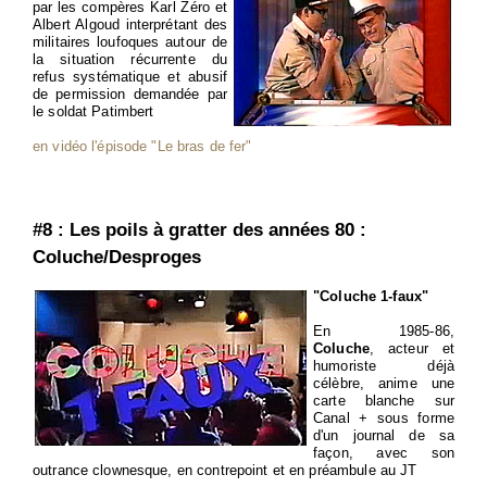
par les compères Karl Zéro et
Albert Algoud interprétant des
militaires loufoques autour de
la situation récurrente du
refus systématique et abusif
de permission demandée par
le soldat Patimbert
en vidéo l'épisode "Le bras de fer"
#8 : Les poils à gratter des années 80 :
Coluche/Desproges
"Coluche 1-faux"
En 1985-86,
Coluche
, acteur et
humoriste déjà
célèbre, anime une
carte blanche sur
Canal + sous forme
d'un journal de sa
façon, avec son
outrance clownesque, en contrepoint et en préambule au JT