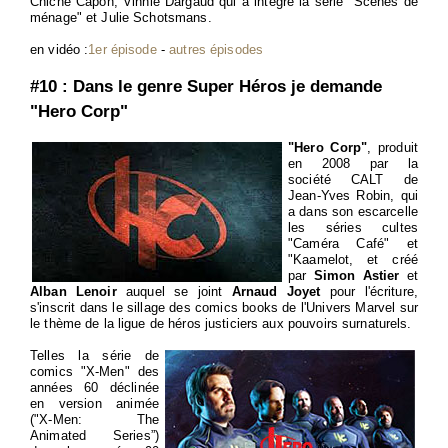
Chiche Capon, Vinnie Dargaud qui a intégré la série "Scènes de
ménage" et Julie Schotsmans.
en vidéo :
1er épisode
-
autres épisodes
#10 : Dans le genre Super Héros je demande
"Hero Corp"
"Hero Corp"
, produit
en 2008 par la
société CALT de
Jean-Yves Robin, qui
a dans son escarcelle
les séries cultes
"Caméra Café" et
"Kaamelot, et créé
par
Simon Astier
et
Alban Lenoir
auquel se joint
Arnaud Joyet
pour l'écriture,
s'inscrit dans le sillage des comics books de l'Univers Marvel sur
le thème de la ligue de héros justiciers aux pouvoirs surnaturels.
Telles la série de
comics "X-Men" des
années 60 déclinée
en version animée
("X-Men: The
Animated Series”)