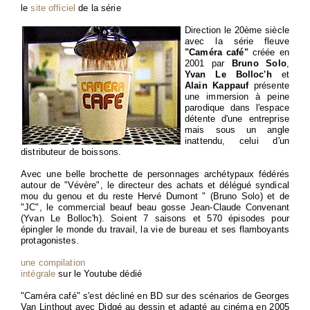
le
site officiel
de la série
Direction le 20ème siècle
avec la série fleuve
"Caméra café"
créée en
2001 par
Bruno Solo
,
Yvan Le Bolloc'h
et
Alain Kappauf
présente
une immersion à peine
parodique dans l'espace
détente d'une entreprise
mais sous un angle
inattendu, celui d'un
distributeur de boissons.
Avec une belle brochette de personnages archétypaux fédérés
autour de "Vévère", le directeur des achats et délégué syndical
mou du genou et du reste Hervé Dumont " (Bruno Solo) et de
"JC", le commercial beauf beau gosse Jean-Claude Convenant
(Yvan Le Bolloc'h). Soient 7 saisons et 570 épisodes pour
épingler le monde du travail, la vie de bureau et ses flamboyants
protagonistes.
une compilation
intégrale
sur le Youtube dédié
"Caméra café" s'est décliné en BD sur des scénarios de Georges
Van Linthout avec Didgé au dessin et adapté au cinéma en 2005