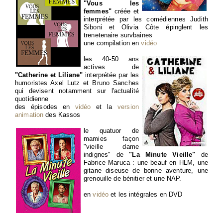
"Vous les
femmes"
créée et
interprétée par les comédiennes Judith
Siboni et Olivia Côte épinglent les
trenetenaire survbaines
une compilation en
vidéo
les 40-50 ans
actives de
"Catherine et Liliane"
interprétée par les
humoristes Axel Lutz et Bruno Sanches
qui devisent notamment sur l'actualité
quotidienne
des épisodes en
vidéo
et la
version
animation
des Kassos
le quatuor de
mamies façon
"vieille dame
indignes" de
"La Minute Vieille"
de
Fabrice Maruca : une beauf en HLM, une
gitane diseuse de bonne aventure, une
grenouille de bénitier et une NAP.
en
vidéo
et les intégrales en DVD