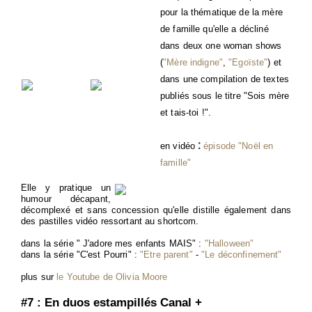
pour la thématique de la mère
de famille qu'elle a décliné
dans deux one woman shows
(
"Mère indigne"
,
"Egoïste"
) et
dans une compilation de textes
publiés sous le titre "Sois mère
et tais-toi !".
:
en vidéo
épisode "Noël en
famille"
Elle y pratique un
humour décapant,
décomplexé et sans concession qu'elle distille également dans
des pastilles vidéo ressortant au shortcom.
dans la série " J'adore mes enfants MAIS" :
"Halloween"
dans la série "C'est Pourri" :
"Etre parent"
-
"Le déconfinement"
plus sur
le Youtube de Olivia Moore
#7 : En duos estampillés Canal +