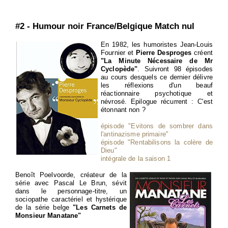
#2 - Humour noir France/Belgique Match nul
En 1982, les humoristes Jean-Louis
Fournier et
Pierre Desproges
créent
"La Minute Nécessaire de Mr
Cyclopède"
. Suivront 98 épisodes
au cours desquels ce dernier délivre
les réflexions d'un beauf
réactionnaire psychotique et
névrosé. Epilogue récurrent : C'est
étonnant non ?
épisode "Evitons de sombrer dans
l'antinazisme primaire"
épisode "Rentabilisons la colère de
Dieu"
intégrale de la saison 1
Benoît Poelvoorde, créateur de la
série avec Pascal Le Brun, sévit
dans le personnage-titre, un
sociopathe caractériel et hystérique
de la série belge
"Les Carnets de
Monsieur Manatane"