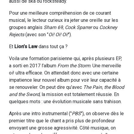
aussi de ska ou rocksteady.
Pour une meilleure compréhension de ce courant
musical, le lecteur curieux ira jeter une oreille sur les
groupes anglais
Sham 69
,
Cock Sparrer
ou
Cockney
Rejects
(avec son "
Oi! Oi! Oi!
").
Et
Lion’s Law
dans tout ça ?
Voila une formation parisienne qui, après plusieurs EP,
a sorti en 2017 l’album
From the Storm
. Une merveille
oi! ultra efficace. On attendait donc avec une certaine
impatience leur nouvel album pour voir leur capacité à
se renouveler. On peut dire qu’avec
The Pain, the Blood
and the Sword
, la mission est totalement réussie. En
quelques mots : une évolution musicale sans trahison.
Après une intro instrumental ("
PBS
"), on observe dès le
premier titre que le chant a pris plus de profondeur
envoyant une grosse agressivité. Côté musique, on