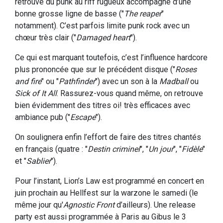
retrouve du punk au riff rugueux accompagné d’une
bonne grosse ligne de basse ("
The reaper
"
notamment). C’est parfois limite punk rock avec un
chœur très clair ("
Damaged heart
").
Ce qui est marquant toutefois, c’est l’influence hardcore
plus prononcée que sur le précédent disque ("
Roses
and fire
" ou "
Pathfinder
") avec un son à la
Madball
ou
Sick of It All
. Rassurez-vous quand même, on retrouve
bien évidemment des titres oi! très efficaces avec
ambiance pub ("
Escape
").
On soulignera enfin l’effort de faire des titres chantés
en français (quatre : "
Destin criminel
", "
Un jour
", "
Fidèle
"
et "
Sablier
").
Pour l’instant, Lion’s Law est programmé en concert en
juin prochain au Hellfest sur la warzone le samedi (le
même jour qu'
Agnostic Front
d’ailleurs). Une release
party est aussi programmée à Paris au Gibus le 3