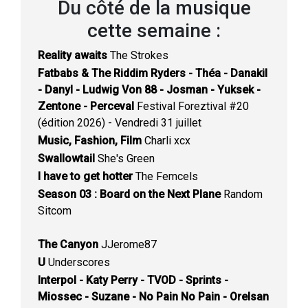
Du côté de la musique
cette semaine :
Reality awaits
The Strokes
Fatbabs & The Riddim Ryders - Théa - Danakil
- Danyl - Ludwig Von 88 - Josman - Yuksek -
Zentone - Perceval
Festival Foreztival #20
(édition 2026) - Vendredi 31 juillet
Music, Fashion, Film
Charli xcx
Swallowtail
She's Green
I have to get hotter
The Femcels
Season 03 : Board on the Next Plane
Random
Sitcom
The Canyon
JJerome87
U
Underscores
Interpol - Katy Perry - TVOD - Sprints -
Miossec - Suzane - No Pain No Pain - Orelsan