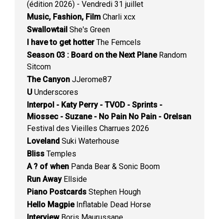
(édition 2026) - Vendredi 31 juillet
Music, Fashion, Film
Charli xcx
Swallowtail
She's Green
I have to get hotter
The Femcels
Season 03 : Board on the Next Plane
Random
Sitcom
The Canyon
JJerome87
U
Underscores
Interpol - Katy Perry - TVOD - Sprints -
Miossec - Suzane - No Pain No Pain - Orelsan
Festival des Vieilles Charrues 2026
Loveland
Suki Waterhouse
Bliss
Temples
A ? of when
Panda Bear & Sonic Boom
Run Away
Ellside
Piano Postcards
Stephen Hough
Hello Magpie
Inflatable Dead Horse
Interview
Boris Maurussane