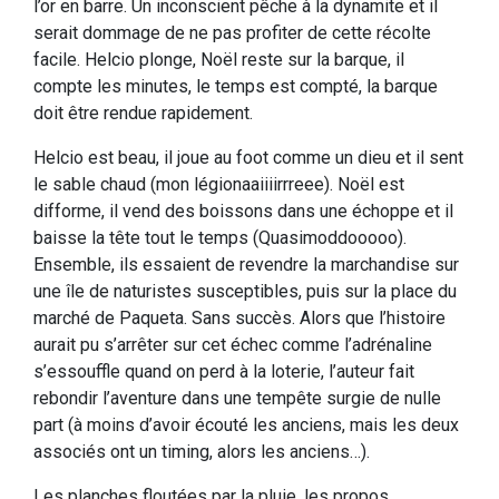
l’or en barre. Un inconscient pêche à la dynamite et il
serait dommage de ne pas profiter de cette récolte
facile. Helcio plonge, Noël reste sur la barque, il
compte les minutes, le temps est compté, la barque
doit être rendue rapidement.
Helcio est beau, il joue au foot comme un dieu et il sent
le sable chaud (mon légionaaiiiirrreee). Noël est
difforme, il vend des boissons dans une échoppe et il
baisse la tête tout le temps (Quasimoddooooo).
Ensemble, ils essaient de revendre la marchandise sur
une île de naturistes susceptibles, puis sur la place du
marché de Paqueta. Sans succès. Alors que l’histoire
aurait pu s’arrêter sur cet échec comme l’adrénaline
s’essouffle quand on perd à la loterie, l’auteur fait
rebondir l’aventure dans une tempête surgie de nulle
part (à moins d’avoir écouté les anciens, mais les deux
associés ont un timing, alors les anciens…).
Les planches floutées par la pluie, les propos