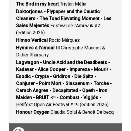
The Bird in my heart
Tristan Mélia
Doktorjones - Flypaper and the Caustic
Cleaners - The Toad Elevating Moment - Les
Sales Majestés
Festival de l'ArbraZik #2
(édition 2026)
Himno Vertical
Rocío Márquez
Hymnes à l'amour III
Christophe Monniot &
Didier Ithursarry
Lagwagon - Uncle Acid and the Deadbeats -
Kadavar - Alice Cooper - Impureza - Mourir -
Esodic - Crypta - Gridiron - Die Spitz -
Conjurer - Point Mort - Sinsaenum - Torche -
Carach Angren - Decapitated - Opeth - Iron
Maiden - BRUIT <= - Combust - Vigljós -
Hellfest Open Air Festival #19 (édition 2026)
Honour Oxygen
Claudia Solal & Benoît Delbecq