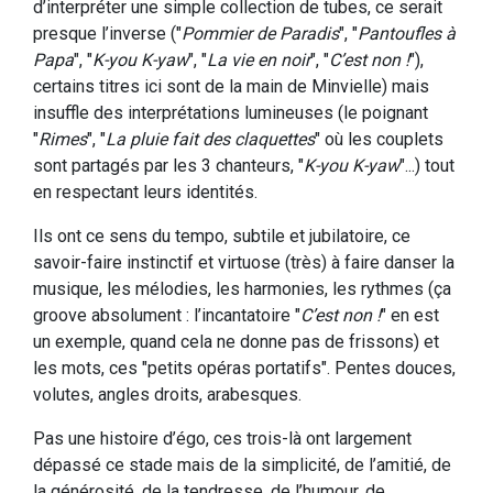
d’interpréter une simple collection de tubes, ce serait
presque l’inverse ("
Pommier de Paradis
", "
Pantoufles à
Papa
", "
K-you K-yaw
", "
La vie en noir
", "
C’est non !
"),
certains titres ici sont de la main de Minvielle) mais
insuffle des interprétations lumineuses (le poignant
"
Rimes
", "
La pluie fait des claquettes
" où les couplets
sont partagés par les 3 chanteurs, "
K-you K-yaw
"...) tout
en respectant leurs identités.
Ils ont ce sens du tempo, subtile et jubilatoire, ce
savoir-faire instinctif et virtuose (très) à faire danser la
musique, les mélodies, les harmonies, les rythmes (ça
groove absolument : l’incantatoire "
C’est non !
" en est
un exemple, quand cela ne donne pas de frissons) et
les mots, ces "petits opéras portatifs". Pentes douces,
volutes, angles droits, arabesques.
Pas une histoire d’égo, ces trois-là ont largement
dépassé ce stade mais de la simplicité, de l’amitié, de
la générosité, de la tendresse, de l’humour, de