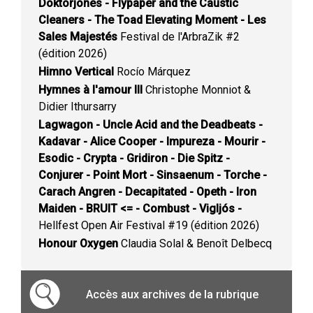
Doktorjones - Flypaper and the Caustic
Cleaners - The Toad Elevating Moment - Les
Sales Majestés
Festival de l'ArbraZik #2
(édition 2026)
Himno Vertical
Rocío Márquez
Hymnes à l'amour III
Christophe Monniot &
Didier Ithursarry
Lagwagon - Uncle Acid and the Deadbeats -
Kadavar - Alice Cooper - Impureza - Mourir -
Esodic - Crypta - Gridiron - Die Spitz -
Conjurer - Point Mort - Sinsaenum - Torche -
Carach Angren - Decapitated - Opeth - Iron
Maiden - BRUIT <= - Combust - Vigljós -
Hellfest Open Air Festival #19 (édition 2026)
Honour Oxygen
Claudia Solal & Benoît Delbecq
Accès aux archives de la rubrique