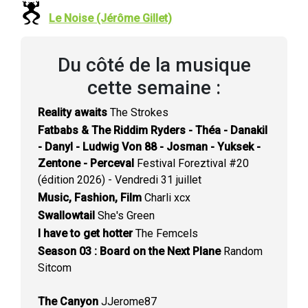
Le Noise (Jérôme Gillet)
Du côté de la musique
cette semaine :
Reality awaits
The Strokes
Fatbabs & The Riddim Ryders - Théa - Danakil
- Danyl - Ludwig Von 88 - Josman - Yuksek -
Zentone - Perceval
Festival Foreztival #20
(édition 2026) - Vendredi 31 juillet
Music, Fashion, Film
Charli xcx
Swallowtail
She's Green
I have to get hotter
The Femcels
Season 03 : Board on the Next Plane
Random
Sitcom
The Canyon
JJerome87