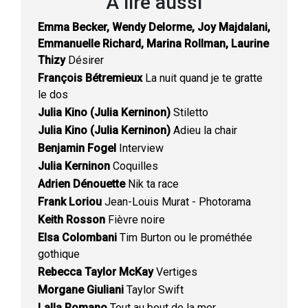
À lire aussi
Emma Becker, Wendy Delorme, Joy Majdalani,
Emmanuelle Richard, Marina Rollman, Laurine
Thizy
Désirer
François Bétremieux
La nuit quand je te gratte
le dos
Julia Kino (Julia Kerninon)
Stiletto
Julia Kino (Julia Kerninon)
Adieu la chair
Benjamin Fogel
Interview
Julia Kerninon
Coquilles
Adrien Dénouette
Nik ta race
Frank Loriou
Jean-Louis Murat - Photorama
Keith Rosson
Fièvre noire
Elsa Colombani
Tim Burton ou le prométhée
gothique
Rebecca Taylor McKay
Vertiges
Morgane Giuliani
Taylor Swift
Lalla Romano
Tout au bout de la mer