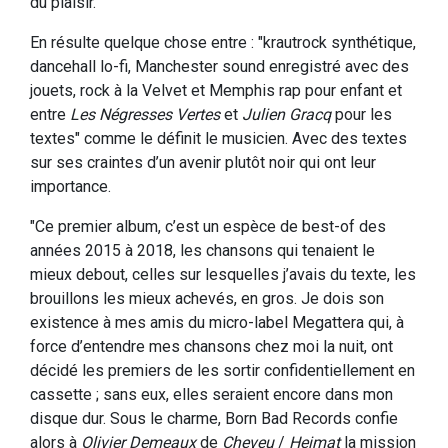
du plaisir.
En résulte quelque chose entre : "krautrock synthétique,
dancehall lo-fi, Manchester sound enregistré avec des
jouets, rock à la Velvet et Memphis rap pour enfant et
entre
Les Négresses Vertes
et
Julien Gracq
pour les
textes" comme le définit le musicien. Avec des textes
sur ses craintes d’un avenir plutôt noir qui ont leur
importance.
"Ce premier album, c’est un espèce de best-of des
années 2015 à 2018, les chansons qui tenaient le
mieux debout, celles sur lesquelles j’avais du texte, les
brouillons les mieux achevés, en gros. Je dois son
existence à mes amis du micro-label Megattera qui, à
force d’entendre mes chansons chez moi la nuit, ont
décidé les premiers de les sortir confidentiellement en
cassette ; sans eux, elles seraient encore dans mon
disque dur. Sous le charme, Born Bad Records confie
alors à
Olivier Demeaux
de
Cheveu
/
Heimat
la mission