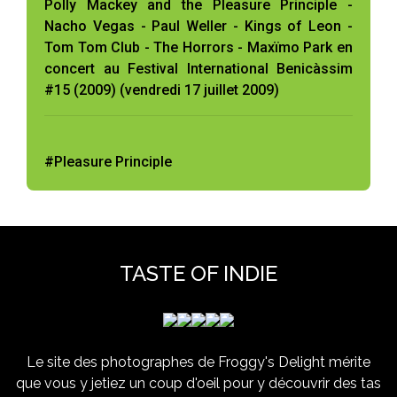
Polly Mackey and the Pleasure Principle -
Nacho Vegas - Paul Weller - Kings of Leon -
Tom Tom Club - The Horrors - Maxïmo Park en
concert au Festival International Benicàssim
#15 (2009) (vendredi 17 juillet 2009)
#Pleasure Principle
TASTE OF INDIE
Le site des photographes de Froggy's Delight mérite
que vous y jetiez un coup d'oeil pour y découvrir des tas