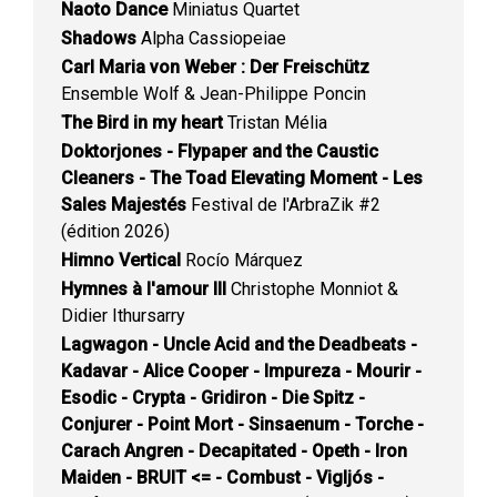
Naoto Dance
Miniatus Quartet
Shadows
Alpha Cassiopeiae
Carl Maria von Weber : Der Freischütz
Ensemble Wolf & Jean-Philippe Poncin
The Bird in my heart
Tristan Mélia
Doktorjones - Flypaper and the Caustic
Cleaners - The Toad Elevating Moment - Les
Sales Majestés
Festival de l'ArbraZik #2
(édition 2026)
Himno Vertical
Rocío Márquez
Hymnes à l'amour III
Christophe Monniot &
Didier Ithursarry
Lagwagon - Uncle Acid and the Deadbeats -
Kadavar - Alice Cooper - Impureza - Mourir -
Esodic - Crypta - Gridiron - Die Spitz -
Conjurer - Point Mort - Sinsaenum - Torche -
Carach Angren - Decapitated - Opeth - Iron
Maiden - BRUIT <= - Combust - Vigljós -