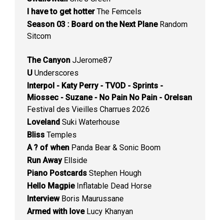
I have to get hotter
The Femcels
Season 03 : Board on the Next Plane
Random
Sitcom
The Canyon
JJerome87
U
Underscores
Interpol - Katy Perry - TVOD - Sprints -
Miossec - Suzane - No Pain No Pain - Orelsan
Festival des Vieilles Charrues 2026
Loveland
Suki Waterhouse
Bliss
Temples
A ? of when
Panda Bear & Sonic Boom
Run Away
Ellside
Piano Postcards
Stephen Hough
Hello Magpie
Inflatable Dead Horse
Interview
Boris Maurussane
Armed with love
Lucy Khanyan