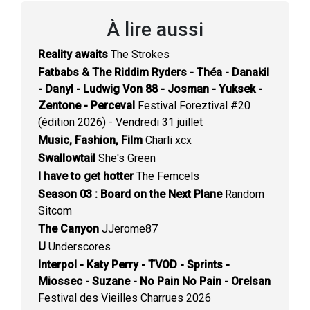
À lire aussi
Reality awaits
The Strokes
Fatbabs & The Riddim Ryders - Théa - Danakil
- Danyl - Ludwig Von 88 - Josman - Yuksek -
Zentone - Perceval
Festival Foreztival #20
(édition 2026) - Vendredi 31 juillet
Music, Fashion, Film
Charli xcx
Swallowtail
She's Green
I have to get hotter
The Femcels
Season 03 : Board on the Next Plane
Random
Sitcom
The Canyon
JJerome87
U
Underscores
Interpol - Katy Perry - TVOD - Sprints -
Miossec - Suzane - No Pain No Pain - Orelsan
Festival des Vieilles Charrues 2026