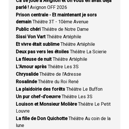
Ca se joue à Avignon et on vous en avait déjà
parlé !
Avignon OFF 2026
Prison centrale - Et maintenant je sors
demain
Théâtre 3T - 10ème Avenue
Public chéri
Théâtre de Notre Dame
Sissi Von Vart
Théâtre Artéphile
Et vivre était sublime
Théâtre Artéphile
Deux pas vers les étoiles
Théâtre La Scierie
La fileuse de nuit
Théâtre Artéphile
L'Amour après
Théâtre Les 3S
Chrysalide
Théâtre de l'Adresse
Rosalinde
Théâtre du Roi René
La plaidoirie des forêts
Théâtre Le Buffon
Un pur chef-d'oeuvre
Théâtre Les 3S
Louison et Monsieur Molière
Théâtre Le Petit
Louvre
La fille de Don Quichotte
Théâtre Au coin de la
lune