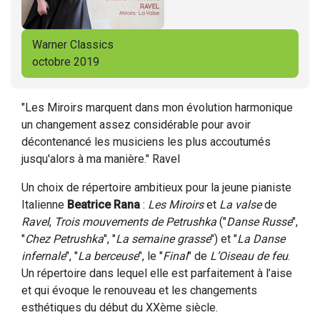
Warner Classics
octobre 2019
"Les Miroirs marquent dans mon évolution harmonique
un changement assez considérable pour avoir
décontenancé les musiciens les plus accoutumés
jusqu'alors à ma manière." Ravel
Un choix de répertoire ambitieux pour la jeune pianiste
Italienne
Beatrice Rana
:
Les Miroirs
et
La valse
de
Ravel
,
Trois mouvements de Petrushka
("
Danse Russe
",
"
Chez Petrushka
", "
La semaine grasse
") et "
La Danse
infernale
", "
La berceuse
", le "
Final
" de
L’Oiseau de feu
.
Un répertoire dans lequel elle est parfaitement à l’aise
et qui évoque le renouveau et les changements
esthétiques du début du XXème siècle.