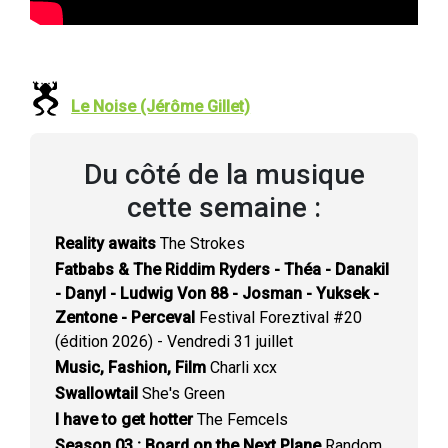
Le Noise (Jérôme Gillet)
Du côté de la musique
cette semaine :
Reality awaits
The Strokes
Fatbabs & The Riddim Ryders - Théa - Danakil
- Danyl - Ludwig Von 88 - Josman - Yuksek -
Zentone - Perceval
Festival Foreztival #20
(édition 2026) - Vendredi 31 juillet
Music, Fashion, Film
Charli xcx
Swallowtail
She's Green
I have to get hotter
The Femcels
Season 03 : Board on the Next Plane
Random