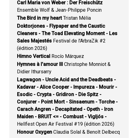
Carl Maria von Weber : Der Freischütz
Ensemble Wolf & Jean-Philippe Poncin
The Bird in my heart
Tristan Mélia
Doktorjones - Flypaper and the Caustic
Cleaners - The Toad Elevating Moment - Les
Sales Majestés
Festival de l'ArbraZik #2
(édition 2026)
Himno Vertical
Rocío Márquez
Hymnes à l'amour III
Christophe Monniot &
Didier Ithursarry
Lagwagon - Uncle Acid and the Deadbeats -
Kadavar - Alice Cooper - Impureza - Mourir -
Esodic - Crypta - Gridiron - Die Spitz -
Conjurer - Point Mort - Sinsaenum - Torche -
Carach Angren - Decapitated - Opeth - Iron
Maiden - BRUIT <= - Combust - Vigljós -
Hellfest Open Air Festival #19 (édition 2026)
Honour Oxygen
Claudia Solal & Benoît Delbecq