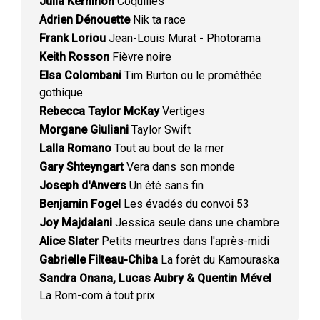
Julia Kerninon
Coquilles
Adrien Dénouette
Nik ta race
Frank Loriou
Jean-Louis Murat - Photorama
Keith Rosson
Fièvre noire
Elsa Colombani
Tim Burton ou le prométhée
gothique
Rebecca Taylor McKay
Vertiges
Morgane Giuliani
Taylor Swift
Lalla Romano
Tout au bout de la mer
Gary Shteyngart
Vera dans son monde
Joseph d'Anvers
Un été sans fin
Benjamin Fogel
Les évadés du convoi 53
Joy Majdalani
Jessica seule dans une chambre
Alice Slater
Petits meurtres dans l'après-midi
Gabrielle Filteau-Chiba
La forêt du Kamouraska
Sandra Onana, Lucas Aubry & Quentin Mével
La Rom-com à tout prix