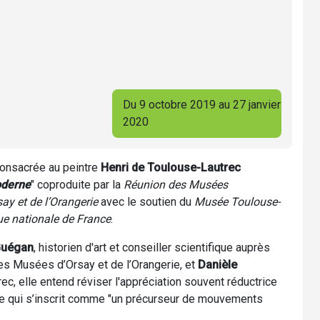
Du 9 octobre 2019 au 27 janvier
2020
onsacrée au peintre
Henri de Toulouse-Lautrec
oderne
" coproduite par la
Réunion des Musées
ay et de l’Orangerie
avec le soutien du
Musée Toulouse-
ue nationale de France
.
Guégan
, historien d'art et conseiller scientifique auprès
es Musées d’Orsay et de l’Orangerie, et
Danièle
ec, elle entend réviser l'appréciation souvent réductrice
ste qui s’inscrit comme "un précurseur de mouvements