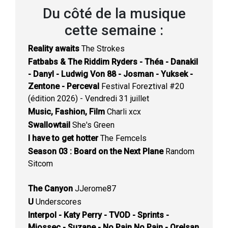
Du côté de la musique
cette semaine :
Reality awaits
The Strokes
Fatbabs & The Riddim Ryders - Théa - Danakil
- Danyl - Ludwig Von 88 - Josman - Yuksek -
Zentone - Perceval
Festival Foreztival #20
(édition 2026) - Vendredi 31 juillet
Music, Fashion, Film
Charli xcx
Swallowtail
She's Green
I have to get hotter
The Femcels
Season 03 : Board on the Next Plane
Random
Sitcom
The Canyon
JJerome87
U
Underscores
Interpol - Katy Perry - TVOD - Sprints -
Miossec - Suzane - No Pain No Pain - Orelsan