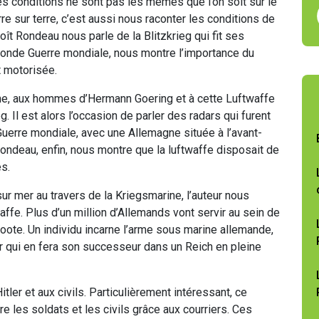
es conditions ne sont pas les mêmes que l’on soit sur le
rre sur terre, c’est aussi nous raconter les conditions de
ît Rondeau nous parle de la Blitzkrieg qui fit ses
onde Guerre mondiale, nous montre l’importance du
t motorisée.
nne, aux hommes d’Hermann Goering et à cette Luftwaffe
g. Il est alors l’occasion de parler des radars qui furent
uerre mondiale, avec une Allemagne située à l’avant-
ondeau, enfin, nous montre que la luftwaffe disposait de
s.
ur mer au travers de la Kriegsmarine, l’auteur nous
waffe. Plus d’un million d’Allemands vont servir au sein de
oote. Un individu incarne l’arme sous marine allemande,
tler qui en fera son successeur dans un Reich en pleine
tler et aux civils. Particulièrement intéressant, ce
e les soldats et les civils grâce aux courriers. Ces