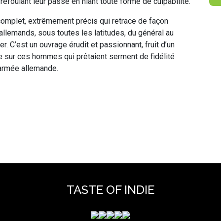
e refoulant leur passé en niant toute forme de culpabilité.
 complet, extrêmement précis qui retrace de façon
allemands, sous toutes les latitudes, du général au
er. C’est un ouvrage érudit et passionnant, fruit d’un
re sur ces hommes qui prêtaient serment de fidélité
l’armée allemande.
TASTE OF INDIE