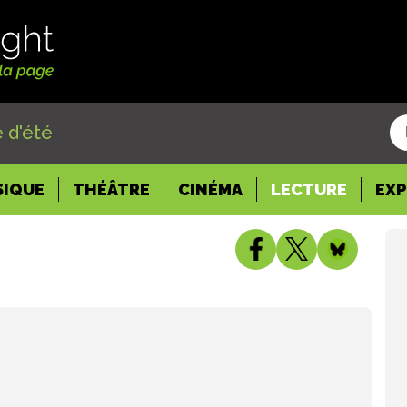
 d'été
SIQUE
THÉÂTRE
CINÉMA
LECTURE
EX