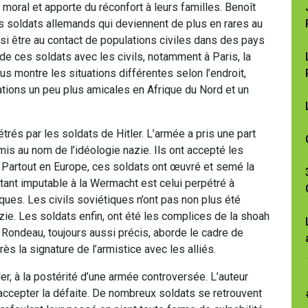
 moral et apporte du réconfort à leurs familles. Benoît
soldats allemands qui deviennent de plus en rares au
aussi être au contact de populations civiles dans des pays
e ces soldats avec les civils, notamment à Paris, la
ous montre les situations différentes selon l’endroit,
ations un peu plus amicales en Afrique du Nord et un
trés par les soldats de Hitler. L’armée a pris une part
s au nom de l’idéologie nazie. Ils ont accepté les
 Partout en Europe, ces soldats ont œuvré et semé la
tant imputable à la Wermacht est celui perpétré à
ques. Les civils soviétiques n’ont pas non plus été
ie. Les soldats enfin, ont été les complices de la shoah
 Rondeau, toujours aussi précis, aborde le cadre de
ès la signature de l’armistice avec les alliés.
ler, à la postérité d’une armée controversée. L’auteur
’accepter la défaite. De nombreux soldats se retrouvent