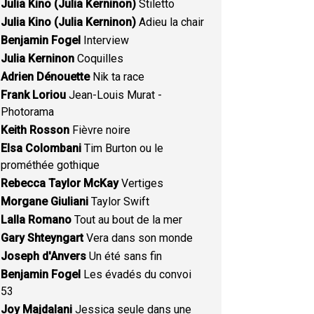
Julia Kino (Julia Kerninon)
Stiletto
Julia Kino (Julia Kerninon)
Adieu la chair
Benjamin Fogel
Interview
Julia Kerninon
Coquilles
Adrien Dénouette
Nik ta race
Frank Loriou
Jean-Louis Murat -
Photorama
Keith Rosson
Fièvre noire
Elsa Colombani
Tim Burton ou le
prométhée gothique
Rebecca Taylor McKay
Vertiges
Morgane Giuliani
Taylor Swift
Lalla Romano
Tout au bout de la mer
Gary Shteyngart
Vera dans son monde
Joseph d'Anvers
Un été sans fin
Benjamin Fogel
Les évadés du convoi
53
Joy Majdalani
Jessica seule dans une