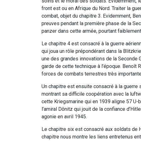
soins et le moral des soldats. Evidemment, l
front est ou en Afrique du Nord. Traiter la gue
combat, objet du chapitre 3. Evidemment, Beno
preuves pendant la première phase de la Sec
panzer dans cette armée, pourtant faiblemen
Le chapitre 4 est consacré à la guerre aérie
qui joua un rôle prépondérant dans la Blitzkrie
une des grandes innovations de la Seconde G
garde de cette technique à l’époque. Benoît R
forces de combats terrestres très importante
Un chapitre est ensuite consacré à la guerre s
montrant sa difficile coopération avec la luft
cette Kriegsmarine qui en 1939 aligne 57 U-b
l’amiral Dônitz qui jouit de la confiance d’Hi
agonie en avril 1945.
Le chapitre six est consacré aux soldats de Hi
chapitre nous montre les liens entretenus entr