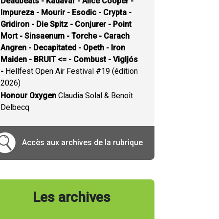
Deadbeats - Kadavar - Alice Cooper -
Impureza - Mourir - Esodic - Crypta -
Gridiron - Die Spitz - Conjurer - Point
Mort - Sinsaenum - Torche - Carach
Angren - Decapitated - Opeth - Iron
Maiden - BRUIT <= - Combust - Vigljós
-
Hellfest Open Air Festival #19 (édition
2026)
Honour Oxygen
Claudia Solal & Benoît
Delbecq
Accès aux archives de la rubrique
Les archives