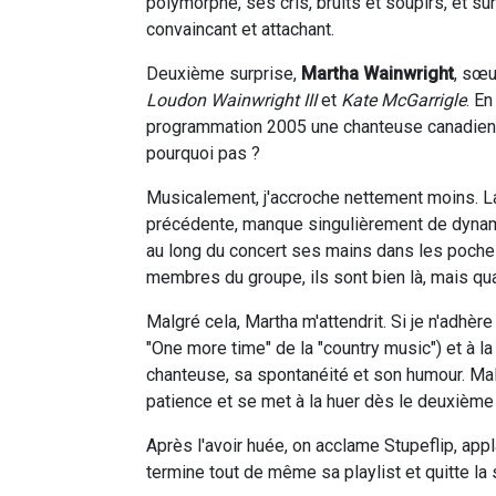
polymorphe, ses cris, bruits et soupirs, et sur
convaincant et attachant.
Deuxième surprise,
Martha Wainwright
, sœ
Loudon Wainwright III
et
Kate McGarrigle
. En
programmation 2005 une chanteuse canadienne
pourquoi pas ?
Musicalement, j'accroche nettement moins. La
précédente, manque singulièrement de dynami
au long du concert ses mains dans les poche
membres du groupe, ils sont bien là, mais qua
Malgré cela, Martha m'attendrit. Si je n'adhèr
"One more time" de la "country music") et à l
chanteuse, sa spontanéité et son humour. Mal
patience et se met à la huer dès le deuxième 
Après l'avoir huée, on acclame Stupeflip, appla
termine tout de même sa playlist et quitte la