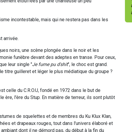
eusement étouffées par une chanteuse un peu
isme incontestable, mais qui ne restera pas dans les
t arrivée.
s noirs, une scène plongée dans le noir et les
émonie funèbre devant des adeptes en transe. Pour ceux,
ue leur single "
Je fume pu d'shit
", le choc est grand.
e titre guilleret et léger le plus médiatique du groupe ?
 c'est celle du C.R.O.U, fondé en 1972 dans le but de
e ère, l'ère du Stup. En matière de terreur, ils sont plutôt
costumes de squelettes et de membres du Ku Klux Klan,
chées et drapeaux rouges, tout dans l'univers élaboré et
 ambiant dont il ne démord pas, du début à la fin du