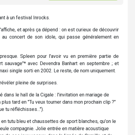
ant à un festival Inrocks.
'affiche, et après ça dépend : on est curieux de découvrir
ter au concert de son idole, qui passe généralement en
 presque. Spleen pour l'avoir vu en première partie de
ert sauvage"* avec Devendra Banhart en septembre ; et
, maxi single sorti en 2002. Le reste, de nom uniquement.
révéler pleine de surprises.
 dans le hall de la Cigale : l'invitation en mariage de
a plus tard en "Tu veux tourner dans mon prochain clip ?"
e tu réfléchisses…").
, en tutu bleu et chaussettes de sport blanches, qu'on le
seule compagnie. Jolie entrée en matière acoustique