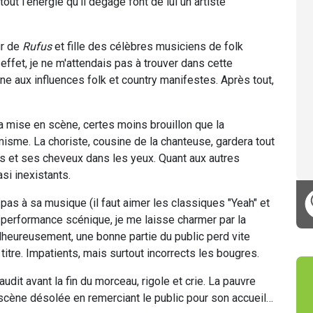
tout l'énergie qu'il dégage font de lui un artiste
ur de
Rufus
et fille des célèbres musiciens de folk
 effet, je ne m'attendais pas à trouver dans cette
 aux influences folk et country manifestes. Après tout,
 mise en scène, certes moins brouillon que la
sme. La choriste, cousine de la chanteuse, gardera tout
s et ses cheveux dans les yeux. Quant aux autres
si inexistants.
e pas à sa musique (il faut aimer les classiques "Yeah" et
a performance scénique, je me laisse charmer par la
heureusement, une bonne partie du public perd vite
titre. Impatients, mais surtout incorrects les bougres.
udit avant la fin du morceau, rigole et crie. La pauvre
 scène désolée en remerciant le public pour son accueil…