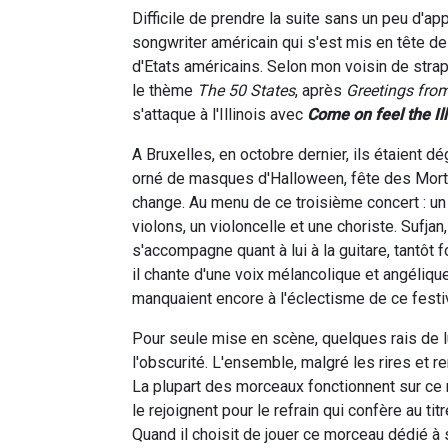
Difficile de prendre la suite sans un peu d'ap
songwriter américain qui s'est mis en tête de
d'Etats américains. Selon mon voisin de strap
le thème
The 50 States
, après
Greetings from
s'attaque à l'Illinois avec
Come on feel the Ill
A Bruxelles, en octobre dernier, ils étaient dé
orné de masques d'Halloween, fête des Morts o
change. Au menu de ce troisième concert : un 
violons, un violoncelle et une choriste. Sufjan
s'accompagne quant à lui à la guitare, tantôt f
il chante d'une voix mélancolique et angéliqu
manquaient encore à l'éclectisme de ce festiv
Pour seule mise en scène, quelques rais de 
l'obscurité. L'ensemble, malgré les rires et 
La plupart des morceaux fonctionnent sur ce
le rejoignent pour le refrain qui confère au ti
Quand il choisit de jouer ce morceau dédié à s