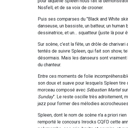
pour laquelle Spleen nous fait la démonstrati
Nosfell, et de sa voix de crooner.
Puis ses comparses du "Black and White skin
danseuse, un bassiste, un batteur, un human b
dessinatrice, et un… squatteur (juste là pour 
Sur scène, c'est la fête, un drôle de charivari
tentés de suivre Spleen, qui fait son show, tel 
désormais. Mais les danseurs sont vraiment b
du chanteur.
Entre ces moments de folie incompréhensible
son doux et suave pour lesquels Spleen tire d
morceau composé avec
Sébastien Martel
sur
Sunday
". Le reste oscille très adroitement, m
jazz pour former des mélodies accrocheuses
Spleen, dont le nom de scène n'a a priori rien
remporté le concours Inrocks CQFD cette anné