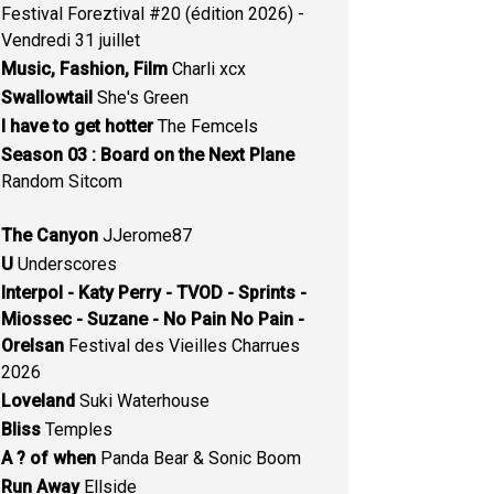
Festival Foreztival #20 (édition 2026) -
Vendredi 31 juillet
Music, Fashion, Film
Charli xcx
Swallowtail
She's Green
I have to get hotter
The Femcels
Season 03 : Board on the Next Plane
Random Sitcom
The Canyon
JJerome87
U
Underscores
Interpol - Katy Perry - TVOD - Sprints -
Miossec - Suzane - No Pain No Pain -
Orelsan
Festival des Vieilles Charrues
2026
Loveland
Suki Waterhouse
Bliss
Temples
A ? of when
Panda Bear & Sonic Boom
Run Away
Ellside