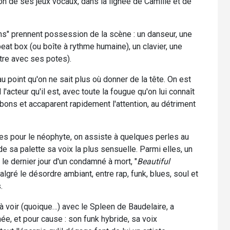
on de ses jeux vocaux, dans la lignée de Camille et de
s" prennent possession de la scène : un danseur, une
eat box (ou boîte à rythme humaine), un clavier, une
être avec ses potes).
 au point qu'on ne sait plus où donner de la tête. On est
l'acteur qu'il est, avec toute la fougue qu'on lui connaît
ons et accaparent rapidement l'attention, au détriment
s pour le néophyte, on assiste à quelques perles au
e sa palette sa voix la plus sensuelle. Parmi elles, un
 le dernier jour d'un condamné à mort, "
Beautiful
algré le désordre ambiant, entre rap, funk, blues, soul et
.
 à voir (quoique…) avec le Spleen de Baudelaire, a
e, et pour cause : son funk hybride, sa voix