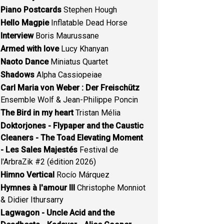
Piano Postcards
Stephen Hough
Hello Magpie
Inflatable Dead Horse
Interview
Boris Maurussane
Armed with love
Lucy Khanyan
Naoto Dance
Miniatus Quartet
Shadows
Alpha Cassiopeiae
Carl Maria von Weber : Der Freischütz
Ensemble Wolf & Jean-Philippe Poncin
The Bird in my heart
Tristan Mélia
Doktorjones - Flypaper and the Caustic
Cleaners - The Toad Elevating Moment
- Les Sales Majestés
Festival de
l'ArbraZik #2 (édition 2026)
Himno Vertical
Rocío Márquez
Hymnes à l'amour III
Christophe Monniot
& Didier Ithursarry
Lagwagon - Uncle Acid and the