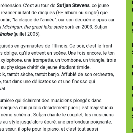
préhension. C'est au tour de
Sufjan Stevens
, ce jeune
 réaliser autant de disques (EP, album ou single) que
ontin, "la claque de l'année". our son deuxième opus sur
 Michigan, the great lake state
sorti en 2003, Sufjan
inoise
(juillet 2005).
guisés en gymnastes de l'Illinois. Ce soir, c'est le front
blige, qu'ils entrent en scène. Une fois encore, le ton
xylophone, une trompette, un trombone, un triangle, trois
, au physique chétif de jeune étudiant timide,
olk, tantôt sèche, tantôt banjo. Affublé de son orchestre,
e, tout dans une délicatesse et une finesse qui
al.
lumière qui éclairent des musiciens plongés dans
remarques d'un public décidément puéril, est majestueux.
 même schéma : Sufjan chante le couplet, les musiciens
tre au style jusqu'alors épuré, une profondeur poignante.
a sœur, il opte pour le piano, et c'est tout aussi