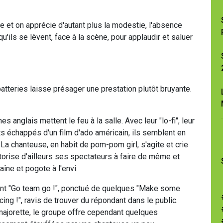
me et on apprécie d'autant plus la modestie, l'absence
u'ils se lèvent, face à la scène, pour applaudir et saluer
atteries laisse présager une prestation plutôt bruyante.
s anglais mettent le feu à la salle. Avec leur "lo-fi", leur
nts échappés d'un film d'ado américain, ils semblent en
 La chanteuse, en habit de pom-pom girl, s'agite et crie
autorise d'ailleurs ses spectateurs à faire de même et
aîne et pogote à l'envi.
tant "Go team go !", ponctué de quelques "Make some
ncing !", ravis de trouver du répondant dans le public.
 majorette, le groupe offre cependant quelques