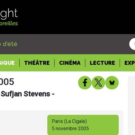
 d'été
SIQUE
THÉÂTRE
CINÉMA
LECTURE
EX
2005
 Sufjan Stevens -
Paris (La Cigale)
5 novembre 2005