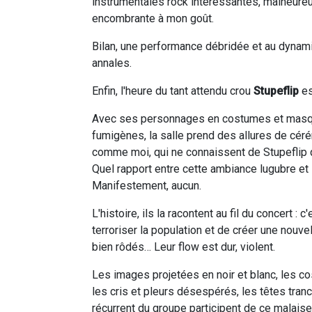
instrumentales rock intéressantes, malheur
encombrante à mon goût.
Bilan, une performance débridée et au dynam
annales.
Enfin, l'heure du tant attendu crou
Stupeflip
es
Avec ses personnages en costumes et masque
fumigènes, la salle prend des allures de cér
comme moi, qui ne connaissent de Stupeflip q
Quel rapport entre cette ambiance lugubre et l
Manifestement, aucun.
L'histoire, ils la racontent au fil du concert :
terroriser la population et de créer une nouvell
bien rôdés… Leur flow est dur, violent.
Les images projetées en noir et blanc, les 
les cris et pleurs désespérés, les têtes tran
récurrent du groupe participent de ce malaise