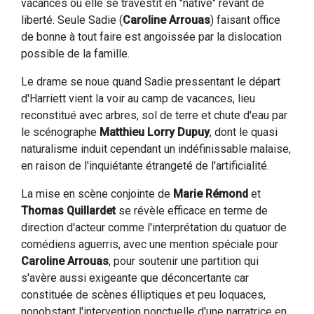
vacances où elle se travestit en "native" rêvant de
liberté. Seule Sadie (
Caroline Arrouas
) faisant office
de bonne à tout faire est angoissée par la dislocation
possible de la famille.
Le drame se noue quand Sadie pressentant le départ
d'Harriett vient la voir au camp de vacances, lieu
reconstitué avec arbres, sol de terre et chute d'eau par
le scénographe
Matthieu Lorry Dupuy
, dont le quasi
naturalisme induit cependant un indéfinissable malaise,
en raison de l'inquiétante étrangeté de l'artificialité.
La mise en scène conjointe de
Marie Rémond
et
Thomas Quillardet
se révèle efficace en terme de
direction d'acteur comme l'interprétation du quatuor de
comédiens aguerris, avec une mention spéciale pour
Caroline Arrouas
, pour soutenir une partition qui
s'avère aussi exigeante que déconcertante car
constituée de scènes élliptiques et peu loquaces,
nonobstant l'intervention ponctuelle d'une narratrice en