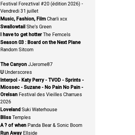
Festival Foreztival #20 (édition 2026) -
Vendredi 31 juillet
Music, Fashion, Film
Charli xcx
Swallowtail
She's Green
I have to get hotter
The Femcels
Season 03 : Board on the Next Plane
Random Sitcom
The Canyon
JJerome87
U
Underscores
Interpol - Katy Perry - TVOD - Sprints -
Miossec - Suzane - No Pain No Pain -
Orelsan
Festival des Vieilles Charrues
2026
Loveland
Suki Waterhouse
Bliss
Temples
A ? of when
Panda Bear & Sonic Boom
Run Away
Ellside