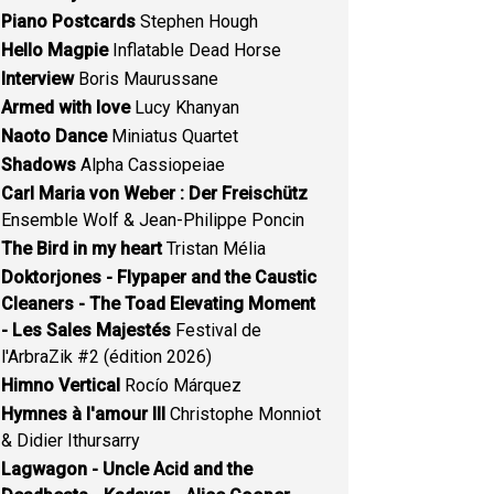
Piano Postcards
Stephen Hough
Hello Magpie
Inflatable Dead Horse
Interview
Boris Maurussane
Armed with love
Lucy Khanyan
Naoto Dance
Miniatus Quartet
Shadows
Alpha Cassiopeiae
Carl Maria von Weber : Der Freischütz
Ensemble Wolf & Jean-Philippe Poncin
The Bird in my heart
Tristan Mélia
Doktorjones - Flypaper and the Caustic
Cleaners - The Toad Elevating Moment
- Les Sales Majestés
Festival de
l'ArbraZik #2 (édition 2026)
Himno Vertical
Rocío Márquez
Hymnes à l'amour III
Christophe Monniot
& Didier Ithursarry
Lagwagon - Uncle Acid and the