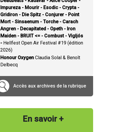
Deadbeats - Kadavar - Alice Cooper -
Impureza - Mourir - Esodic - Crypta -
Gridiron - Die Spitz - Conjurer - Point
Mort - Sinsaenum - Torche - Carach
Angren - Decapitated - Opeth - Iron
Maiden - BRUIT <= - Combust - Vigljós
-
Hellfest Open Air Festival #19 (édition
2026)
Honour Oxygen
Claudia Solal & Benoît
Delbecq
Accès aux archives de la rubrique
En savoir +