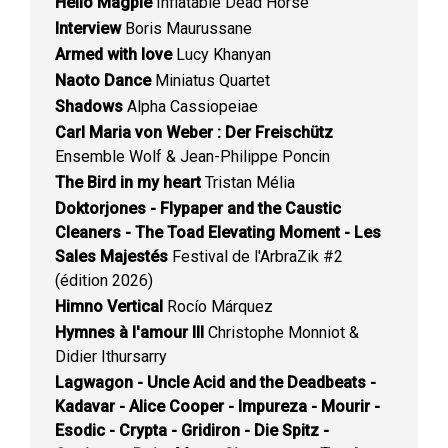
Hello Magpie
Inflatable Dead Horse
Interview
Boris Maurussane
Armed with love
Lucy Khanyan
Naoto Dance
Miniatus Quartet
Shadows
Alpha Cassiopeiae
Carl Maria von Weber : Der Freischütz
Ensemble Wolf & Jean-Philippe Poncin
The Bird in my heart
Tristan Mélia
Doktorjones - Flypaper and the Caustic
Cleaners - The Toad Elevating Moment - Les
Sales Majestés
Festival de l'ArbraZik #2
(édition 2026)
Himno Vertical
Rocío Márquez
Hymnes à l'amour III
Christophe Monniot &
Didier Ithursarry
Lagwagon - Uncle Acid and the Deadbeats -
Kadavar - Alice Cooper - Impureza - Mourir -
Esodic - Crypta - Gridiron - Die Spitz -