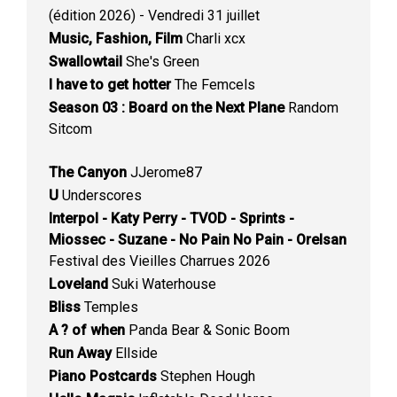
(édition 2026) - Vendredi 31 juillet
Music, Fashion, Film
Charli xcx
Swallowtail
She's Green
I have to get hotter
The Femcels
Season 03 : Board on the Next Plane
Random
Sitcom
The Canyon
JJerome87
U
Underscores
Interpol - Katy Perry - TVOD - Sprints -
Miossec - Suzane - No Pain No Pain - Orelsan
Festival des Vieilles Charrues 2026
Loveland
Suki Waterhouse
Bliss
Temples
A ? of when
Panda Bear & Sonic Boom
Run Away
Ellside
Piano Postcards
Stephen Hough