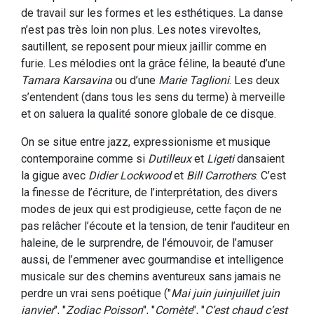
de travail sur les formes et les esthétiques. La danse
n’est pas très loin non plus. Les notes virevoltes,
sautillent, se reposent pour mieux jaillir comme en
furie. Les mélodies ont la grâce féline, la beauté d’une
Tamara Karsavina
ou d’une
Marie Taglioni
. Les deux
s’entendent (dans tous les sens du terme) à merveille
et on saluera la qualité sonore globale de ce disque.
On se situe entre jazz, expressionisme et musique
contemporaine comme si
Dutilleux
et
Ligeti
dansaient
la gigue avec
Didier Lockwood
et
Bill Carrothers
. C’est
la finesse de l’écriture, de l’interprétation, des divers
modes de jeux qui est prodigieuse, cette façon de ne
pas relâcher l’écoute et la tension, de tenir l’auditeur en
haleine, de le surprendre, de l’émouvoir, de l’amuser
aussi, de l’emmener avec gourmandise et intelligence
musicale sur des chemins aventureux sans jamais ne
perdre un vrai sens poétique ("
Mai juin juinjuillet juin
janvier
", "
Zodiac Poisson
", "
Comète
", "
C’est chaud c’est