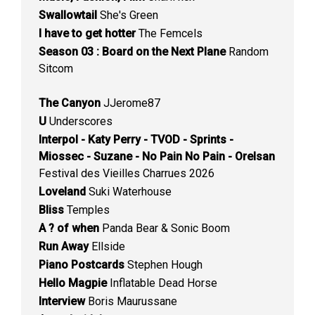
Swallowtail
She's Green
I have to get hotter
The Femcels
Season 03 : Board on the Next Plane
Random
Sitcom
The Canyon
JJerome87
U
Underscores
Interpol - Katy Perry - TVOD - Sprints -
Miossec - Suzane - No Pain No Pain - Orelsan
Festival des Vieilles Charrues 2026
Loveland
Suki Waterhouse
Bliss
Temples
A ? of when
Panda Bear & Sonic Boom
Run Away
Ellside
Piano Postcards
Stephen Hough
Hello Magpie
Inflatable Dead Horse
Interview
Boris Maurussane