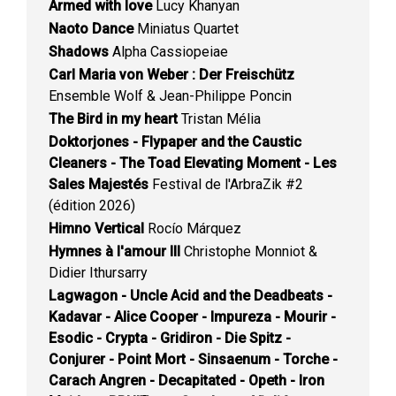
Armed with love
Lucy Khanyan
Naoto Dance
Miniatus Quartet
Shadows
Alpha Cassiopeiae
Carl Maria von Weber : Der Freischütz
Ensemble Wolf & Jean-Philippe Poncin
The Bird in my heart
Tristan Mélia
Doktorjones - Flypaper and the Caustic
Cleaners - The Toad Elevating Moment - Les
Sales Majestés
Festival de l'ArbraZik #2
(édition 2026)
Himno Vertical
Rocío Márquez
Hymnes à l'amour III
Christophe Monniot &
Didier Ithursarry
Lagwagon - Uncle Acid and the Deadbeats -
Kadavar - Alice Cooper - Impureza - Mourir -
Esodic - Crypta - Gridiron - Die Spitz -
Conjurer - Point Mort - Sinsaenum - Torche -
Carach Angren - Decapitated - Opeth - Iron