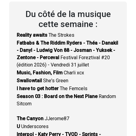
Du côté de la musique
cette semaine :
Reality awaits
The Strokes
Fatbabs & The Riddim Ryders - Théa - Danakil
- Danyl - Ludwig Von 88 - Josman - Yuksek -
Zentone - Perceval
Festival Foreztival #20
(édition 2026) - Vendredi 31 juillet
Music, Fashion, Film
Charli xcx
Swallowtail
She's Green
I have to get hotter
The Femcels
Season 03 : Board on the Next Plane
Random
Sitcom
The Canyon
JJerome87
U
Underscores
Interpol - Katy Perry - TVOD - Sprints -