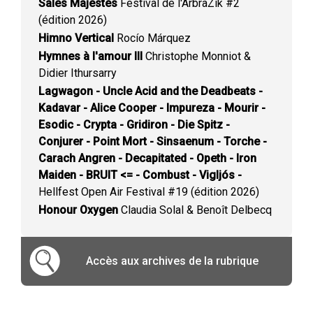
Sales Majestés
Festival de l'ArbraZik #2
(édition 2026)
Himno Vertical
Rocío Márquez
Hymnes à l'amour III
Christophe Monniot &
Didier Ithursarry
Lagwagon - Uncle Acid and the Deadbeats -
Kadavar - Alice Cooper - Impureza - Mourir -
Esodic - Crypta - Gridiron - Die Spitz -
Conjurer - Point Mort - Sinsaenum - Torche -
Carach Angren - Decapitated - Opeth - Iron
Maiden - BRUIT <= - Combust - Vigljós -
Hellfest Open Air Festival #19 (édition 2026)
Honour Oxygen
Claudia Solal & Benoît Delbecq
Accès aux archives de la rubrique