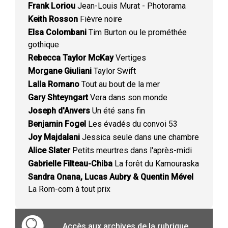
Frank Loriou
Jean-Louis Murat - Photorama
Keith Rosson
Fièvre noire
Elsa Colombani
Tim Burton ou le prométhée
gothique
Rebecca Taylor McKay
Vertiges
Morgane Giuliani
Taylor Swift
Lalla Romano
Tout au bout de la mer
Gary Shteyngart
Vera dans son monde
Joseph d'Anvers
Un été sans fin
Benjamin Fogel
Les évadés du convoi 53
Joy Majdalani
Jessica seule dans une chambre
Alice Slater
Petits meurtres dans l'après-midi
Gabrielle Filteau-Chiba
La forêt du Kamouraska
Sandra Onana, Lucas Aubry & Quentin Mével
La Rom-com à tout prix
Accès aux archives de la rubrique