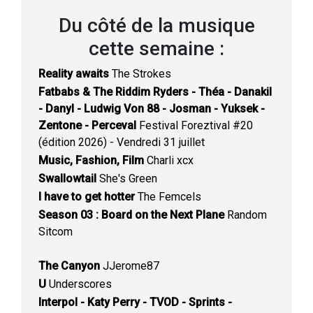
Du côté de la musique
cette semaine :
Reality awaits
The Strokes
Fatbabs & The Riddim Ryders - Théa - Danakil
- Danyl - Ludwig Von 88 - Josman - Yuksek -
Zentone - Perceval
Festival Foreztival #20
(édition 2026) - Vendredi 31 juillet
Music, Fashion, Film
Charli xcx
Swallowtail
She's Green
I have to get hotter
The Femcels
Season 03 : Board on the Next Plane
Random
Sitcom
The Canyon
JJerome87
U
Underscores
Interpol - Katy Perry - TVOD - Sprints -