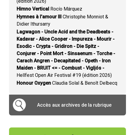
(édition 2026)
Himno Vertical
Rocío Márquez
Hymnes à l'amour III
Christophe Monniot &
Didier Ithursarry
Lagwagon - Uncle Acid and the Deadbeats -
Kadavar - Alice Cooper - Impureza - Mourir -
Esodic - Crypta - Gridiron - Die Spitz -
Conjurer - Point Mort - Sinsaenum - Torche -
Carach Angren - Decapitated - Opeth - Iron
Maiden - BRUIT <= - Combust - Vigljós -
Hellfest Open Air Festival #19 (édition 2026)
Honour Oxygen
Claudia Solal & Benoît Delbecq
Accès aux archives de la rubrique