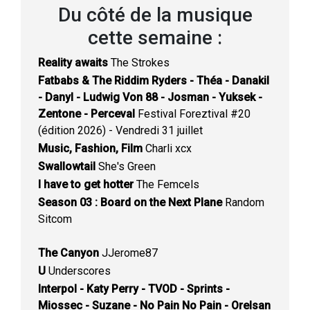
Du côté de la musique
cette semaine :
Reality awaits
The Strokes
Fatbabs & The Riddim Ryders - Théa - Danakil
- Danyl - Ludwig Von 88 - Josman - Yuksek -
Zentone - Perceval
Festival Foreztival #20
(édition 2026) - Vendredi 31 juillet
Music, Fashion, Film
Charli xcx
Swallowtail
She's Green
I have to get hotter
The Femcels
Season 03 : Board on the Next Plane
Random
Sitcom
The Canyon
JJerome87
U
Underscores
Interpol - Katy Perry - TVOD - Sprints -
Miossec - Suzane - No Pain No Pain - Orelsan