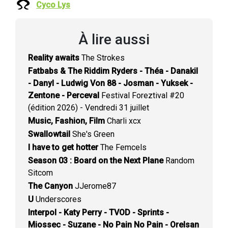
Cyco Lys
À lire aussi
Reality awaits
The Strokes
Fatbabs & The Riddim Ryders - Théa - Danakil
- Danyl - Ludwig Von 88 - Josman - Yuksek -
Zentone - Perceval
Festival Foreztival #20
(édition 2026) - Vendredi 31 juillet
Music, Fashion, Film
Charli xcx
Swallowtail
She's Green
I have to get hotter
The Femcels
Season 03 : Board on the Next Plane
Random
Sitcom
The Canyon
JJerome87
U
Underscores
Interpol - Katy Perry - TVOD - Sprints -
Miossec - Suzane - No Pain No Pain - Orelsan