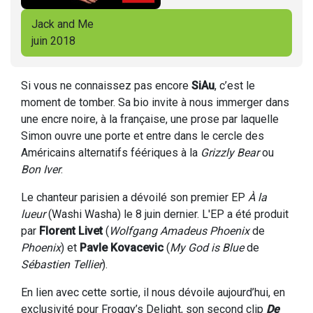
Jack and Me
juin 2018
Si vous ne connaissez pas encore
SiAu
, c’est le
moment de tomber. Sa bio invite à nous immerger dans
une encre noire, à la française, une prose par laquelle
Simon ouvre une porte et entre dans le cercle des
Américains alternatifs féériques à la
Grizzly Bear
ou
Bon Iver
.
Le chanteur parisien a dévoilé son premier EP
À la
lueur
(Washi Washa) le 8 juin dernier. L'EP a été produit
par
Florent Livet
(
Wolfgang Amadeus Phoenix
de
Phoenix
) et
Pavle Kovacevic
(
My God is Blue
de
Sébastien Tellier
).
En lien avec cette sortie, il nous dévoile aujourd’hui, en
exclusivité pour Froggy’s Delight, son second clip
De