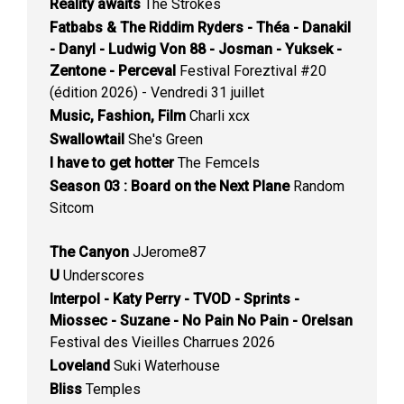
Reality awaits
The Strokes
Fatbabs & The Riddim Ryders - Théa - Danakil
- Danyl - Ludwig Von 88 - Josman - Yuksek -
Zentone - Perceval
Festival Foreztival #20
(édition 2026) - Vendredi 31 juillet
Music, Fashion, Film
Charli xcx
Swallowtail
She's Green
I have to get hotter
The Femcels
Season 03 : Board on the Next Plane
Random
Sitcom
The Canyon
JJerome87
U
Underscores
Interpol - Katy Perry - TVOD - Sprints -
Miossec - Suzane - No Pain No Pain - Orelsan
Festival des Vieilles Charrues 2026
Loveland
Suki Waterhouse
Bliss
Temples