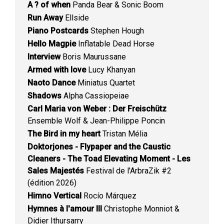
A ? of when
Panda Bear & Sonic Boom
Run Away
Ellside
Piano Postcards
Stephen Hough
Hello Magpie
Inflatable Dead Horse
Interview
Boris Maurussane
Armed with love
Lucy Khanyan
Naoto Dance
Miniatus Quartet
Shadows
Alpha Cassiopeiae
Carl Maria von Weber : Der Freischütz
Ensemble Wolf & Jean-Philippe Poncin
The Bird in my heart
Tristan Mélia
Doktorjones - Flypaper and the Caustic
Cleaners - The Toad Elevating Moment - Les
Sales Majestés
Festival de l'ArbraZik #2
(édition 2026)
Himno Vertical
Rocío Márquez
Hymnes à l'amour III
Christophe Monniot &
Didier Ithursarry