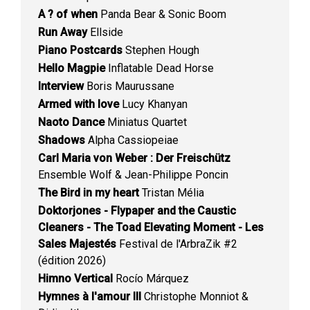
A ? of when
Panda Bear & Sonic Boom
Run Away
Ellside
Piano Postcards
Stephen Hough
Hello Magpie
Inflatable Dead Horse
Interview
Boris Maurussane
Armed with love
Lucy Khanyan
Naoto Dance
Miniatus Quartet
Shadows
Alpha Cassiopeiae
Carl Maria von Weber : Der Freischütz
Ensemble Wolf & Jean-Philippe Poncin
The Bird in my heart
Tristan Mélia
Doktorjones - Flypaper and the Caustic
Cleaners - The Toad Elevating Moment - Les
Sales Majestés
Festival de l'ArbraZik #2
(édition 2026)
Himno Vertical
Rocío Márquez
Hymnes à l'amour III
Christophe Monniot &